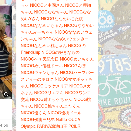
ッケ
NICOGと中岡さん
NICOGと理翔
ちゃん
NICOGななちゃん
NICOGなな
めいYさん
NICOGななめいこた桃
NICOGななめいちゃん
NICOGななめい
ちゃんみーちゃん
NICOGななめいウェ
ンちゃん
NICOGななめいウェンみー
NICOGななめい桃ちゃん
NICOGの
Friendship
NICOGの好きなもの
NICOGへそ天記念日
NICOGめいちゃん
NICOGめい優桃ドール
NICOGんぽ
NICOGウェンちゃん
NICOGハーフバー
スディーのキロク
NICOGママボッテち
ゃん
NICOGミッケメリア
NICOGメガ
ネまん
NICOGリエマキ
NICOGワンコ
交流
NICOG姉ミッケちゃん
NICOG桃
ちゃん
NICOG桃ちゃんこたくん
NICOG優くん
NICOG優桃ドール
NICOG優龍三兄弟
Netflix
OUCA
4:56
Olympic
PARIYA溜池山王
PCILR