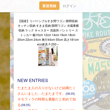
新規登録
ログイン
【国産】リバーシブルすき間ワゴン 隙間収納 
キッチン収納 すきま収納 隙間ワゴン 冷蔵庫横
収納 ラック キャスター 洗面所 パントリー ス
トッカー 幅10cm 12cm 14cm 16cm 18cm 
20cm 22cm 24cm 奥行44cm 55cm 高さ181cm 
eco家具 F-250～
NEW ENTRIES
たまたま人の入りがないけど結構たく
さんいました…たまたまです。
(08.05)
ネモフィラの時期も素敵だと初めて知
る
(08.05)