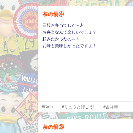
茶の愉④
三段お弁当でした～♪
お弁当なんて楽しいでしょ？
頼みたかったの～！
お味も美味しかったですよ！
#Cafe
#リュウと行こう!
#吉祥寺
茶の愉③