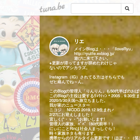
tuna.be
リエ
メインBlogは・・・「IloveRyu」
http://ryulife.exblog.jp/
遊びに来て下さい。
※更新が滞ってますが辞めたわけじゃ
ないのでアシカラズ。
Instagram（IG）されてる方はそちらでも
ゼヒ絡んでね～ん。
このBlogの管理人「りんりん」も50代半ばのお
このBlogの主役は愛するﾘｭｳﾃｨﾝ＊2005．9.30生
2020/5/30天国へ旅立ちました。
我が家のニュースター
ニコジ NICOG 2019.12.9生まれ♂
2/27にお迎えしました！
宜しく(*・ｖ・*)お願いします!
管理人の家族、ﾊﾟﾊﾟ（60代前半！）
にぃにことRinは社会人まっしぐら！
時々家族ネタも有ります。
携帯からのリアルタイム更新です！ほぼ・・（笑