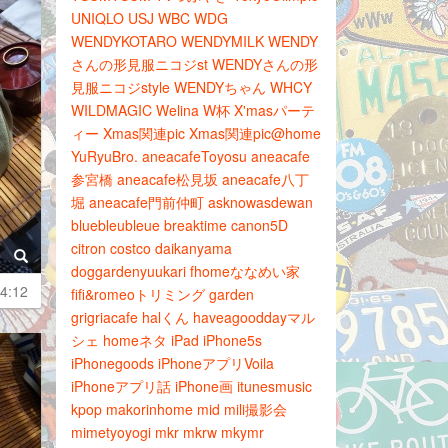
UNIQLO
USJ
WBC
WDG
WENDYKOTARO
WENDYMILK
WENDY
さんの形見服ニコジst
WENDYさんの形
見服ニコジstyle
WENDYちゃん
WHCY
WILDMAGIC
Welina
W杯
X'masパーテ
ィー
Xmas関連pic
Xmas関連pic@home
YuRyuBro.
aneacafeToyosu
aneacafe
参宮橋
aneacafe松見坂
aneacafe八丁
堀
aneacafe門前仲町
asknowasdewan
bluebleubleue
breaktime
canon5D
citron
costco
daikanyama
doggardenyuukari
fhomeななめい家
4:12
fifi&romeoトリミング
garden
grigriacafe
halくん
haveagooddayマル
シェ
homeネタ
iPad
iPhone5s
iPhonegoods
iPhoneアプリVoila
iPhoneアプリ話
iPhone画
itunesmusic
kpop
makorinhome
mid
mili撮影会
mimetyoyogi
mkr
mkrw
mkymr