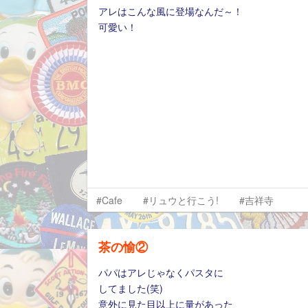
アレはこんな風に登場なんだ～！
可愛い！
#Cafe
#リュウと行こう!
#吉祥寺
茶の愉②
パパはアレじゃなくパスタに
してました(笑)
意外に見た目以上に量があった