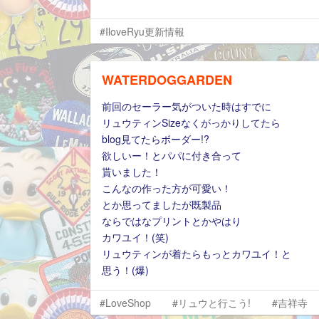
#IloveRyu更新情報
WATERDOGGARDEN
前回のセーラー気がついた時はすでに
リュウティンSizeなくがっかりしてたら
blog見てたらボーダー!?
欲しいー！とパパに付き合って
貰いました！
こんなの作った方が可愛い！
とか思ってましたが既製品
ならではなプリントとかやはり
カワユイ！(笑)
リュウティンが着たらもっとカワユイ！と
思う！(爆)
#LoveShop
#リュウと行こう!
#吉祥寺