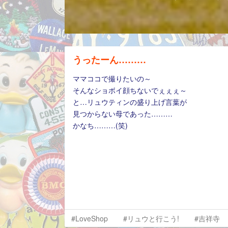
うったーん………
ママココで撮りたいの～
そんなショボイ顔ちないでぇぇぇ～
と…リュウティンの盛り上げ言葉が
見つからない母であった………
かなち………(笑)
#LoveShop
#リュウと行こう!
#吉祥寺