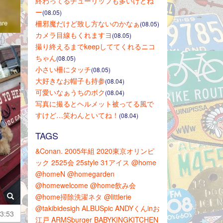
終わってるチューリップも多いけどね
ー
(08.05)
re
柵邪魔だけど致し方ないのかなぁ
(08.05)
カメラ目線もくれますヨ
(08.05)
撮り終えるまでkeepしててくれるニコ
ちゃん
(08.05)
小さい柵にタッチ
(08.05)
大好きなお帽子も持参
(08.04)
可愛いなぁうちのボク
(08.04)
写真に撮るとヘルメット被ってる風で
すけど…笑わんといてね！
(08.04)
TAGS
&Conan.
2005年組
2020東京オリンピ
ック
2525会
25style
31アイス
@home
@homeN
@homegarden
@homewelcome
@home飲み会
@home掃除洗濯ネタ
@littlerie
@takibidesigh
ALBUSpic
ANDYくんinお
3:53
江戸
ARMSburger
BABYKINGKITCHEN