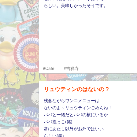
らしい。美味しかったそうです。
#Cafe
#吉祥寺
リュウティンのはないの？
残念ながらワンコメニューは
ないのよ～リュウティンごめんね！
パパと一緒だとパパの横にいるか
パパ抱っこ(笑)
常にあたし以外がお外ではいい
らしい(笑)