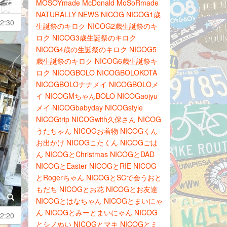
MOSOYmade
McDonald
MoSoRmade
NATURALLY
NEWS
NICOG
NICOG1歳
2:30
生誕祭のキロク
NICOG2歳生誕祭のキ
ロク
NICOG3歳生誕祭のキロク
NICOG4歳の生誕祭のキロク
NICOG5
歳生誕祭のキロク
NICOG6歳生誕祭キ
ロク
NICOGBOLO
NICOGBOLOKOTA
NICOGBOLOナナメイ
NICOGBOLOメ
イ
NICOGMちゃんBOLO
NICOGaojyu
メイ
NICOGbabyday
NICOGstyle
NICOGtrip
NICOGwith久保さん
NICOG
うたちゃん
NICOGお着物
NICOGくん
お出かけ
NICOGこたくん
NICOGごは
ん
NICOGとChristmas
NICOGとDAD
NICOGとEaster
NICOGとRIE
NICOG
とRogerちゃん
NICOGとSCで会うおと
もだち
NICOGとお花
NICOGとお友達
NICOGとはなちゃん
NICOGとまいにゃ
ん
NICOGとみーとまいにゃん
NICOG
2:20
とシノぬい
NICOGとマキ
NICOGとミ