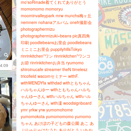
mo'soRmade着てくれてありがとう
momomomo
momoryu
moominvalleypark
mrw
munchs梅ヶ丘
nemnem
nohanaアルバム
onefr撮影会
photographermizu
photographermizuki×beans
pic真四角
印刷
poodlebeansお里会
poodlebeans
ミニミニお里会
puppilyhillsTokyo
rinrinkitchen*ワン
rinrinkitchen*ワンコ
お節
rinrinkitchenお弁当
ryumomo
4:09
shiroinucafe
streamer
theN
timelesz
tricofield
wacomセミナー
withF.
withWENDYfa
withdad
withともちゃん
ハルちゃんゆー
withともちゃんハルち
ゃんゆーさん
withハルちゃん
withハル
ちゃんゆーさん
with凜
woodsignboard
ymr
yrkw
yrw
yumomohome
yumomokota
yumomomomo
yumomo
ちゃん
あけぼの子どもの森公園
あこ
あ
ぷりゅりゅはなうた
ありがとう
いちか