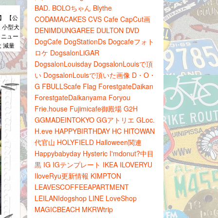
BAD.
BOLOちゃん
Blythe
で】 【公
CODAMACAKES
CVS
Cafe
CapCut画
 小型犬
DENIMDUNGAREE
DULTON
DVD
 ニュー
DogCafe
DogStationDs
Dogcafeフォト
犬 減量
ロケ
DogsalonLiGAR
DogsalonLouisday
DogsalonLouisで頂
い
DogsalonLouisで頂いた画像
D・O・
G
FBULLScafe
Flag
ForestgateDaikan
ForestgateDaikanyama
Foryou
Frie.house
Fujimicafe御殿場
G2H
GGMADEINTOKYO
GGアトリエ
GLoc.
H.eve
HAPPYBIRTHDAY
HC
HITOWAN
代官山
HOLYFIELD
Halloween関連
Happybabyday
Hysteric
I'mdonut?中目
黒
IG
IGテンプレート
IKEA
ILOVERYU
IloveRyu更新情報
KIMPTON
LEAVESCOFFEEAPARTMENT
LEILANIdogshop
LINE
LoveShop
MAGICBEACH
MKRWtrip