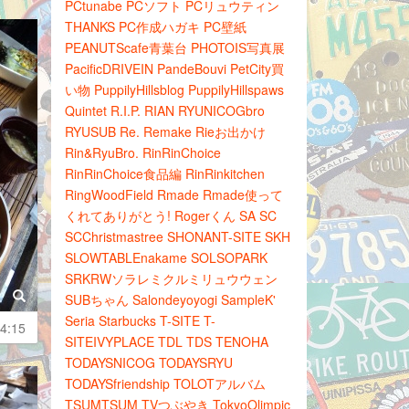
PCtunabe
PCソフト
PCリュウティン
THANKS
PC作成ハガキ
PC壁紙
PEANUTScafe青葉台
PHOTOIS写真展
PacificDRIVEIN
PandeBouvi
PetCity買
い物
PuppilyHillsblog
PuppilyHillspaws
Quintet
R.I.P.
RIAN
RYUNICOGbro
RYUSUB
Re.
Remake
Rieお出かけ
Rin&RyuBro.
RinRinChoice
RinRinChoice食品編
RinRinkitchen
RingWoodField
Rmade
Rmade使って
くれてありがとう!
Rogerくん
SA
SC
SCChristmastree
SHONANT-SITE
SKH
SLOWTABLEnakame
SOLSOPARK
SRKRWソラレミクルミリュウウェン
SUBちゃん
Salondeyoyogi
SampleK'
Seria
Starbucks
T-SITE
T-
4:15
SITEIVYPLACE
TDL
TDS
TENOHA
TODAYSNICOG
TODAYSRYU
TODAYSfriendship
TOLOTアルバム
TSUMTSUM
TVつぶやき
TokyoOlimpic