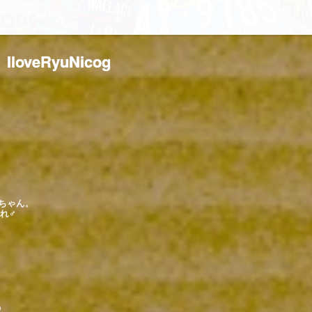
IloveRyuNicog
ばちゃん。
まれ♂
）