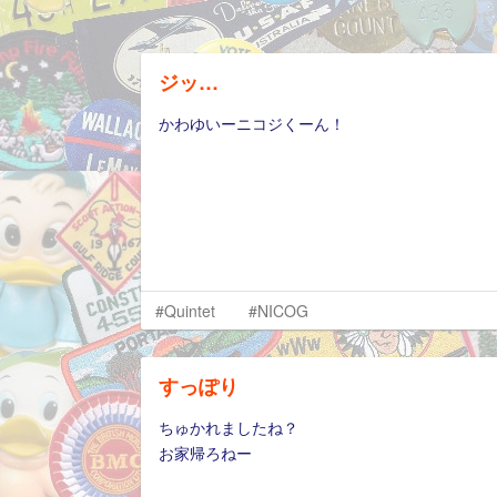
ジッ…
かわゆいーニコジくーん！
#Quintet
#NICOG
すっぽり
ちゅかれましたね？
お家帰ろねー