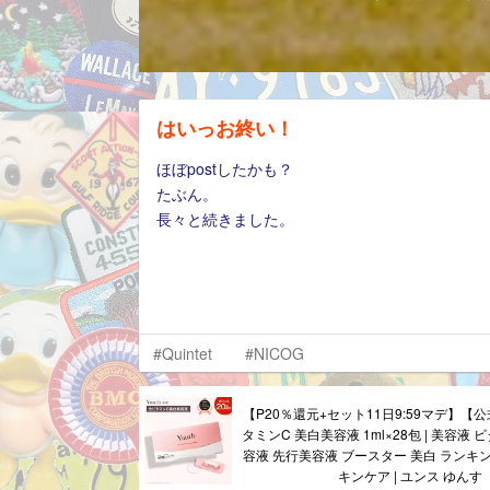
はいっお終い！
ほぼpostしたかも？
たぶん。
長々と続きました。
#Quintet
#NICOG
【P20％還元+セット11日9:59マデ】【公式
タミンC 美白美容液 1ml×28包 | 美容液 
容液 先行美容液 ブースター 美白 ランキン
キンケア | ユンス ゆんす