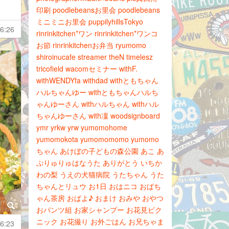
印刷
poodlebeansお里会
poodlebeans
ミニミニお里会
puppilyhillsTokyo
6:26
rinrinkitchen*ワン
rinrinkitchen*ワンコ
お節
rinrinkitchenお弁当
ryumomo
shiroinucafe
streamer
theN
timelesz
tricofield
wacomセミナー
withF.
withWENDYfa
withdad
withともちゃん
ハルちゃんゆー
withともちゃんハルち
ゃんゆーさん
withハルちゃん
withハル
ちゃんゆーさん
with凜
woodsignboard
ymr
yrkw
yrw
yumomohome
yumomokota
yumomomomo
yumomo
ちゃん
あけぼの子どもの森公園
あこ
あ
ぷりゅりゅはなうた
ありがとう
いちか
わの梨
うえの犬猫病院
うたちゃん
うた
ちゃんとリュウ
お1日
おはニコ
おばち
ゃん茶房
おぱよ♪
おまけ
おみや
おやつ
おパンツ組
お家シャンプー
お花見ピク
ニック
お花撮り
お外ごはん
お兄ちゃま
6:23