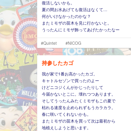
復活しないかも。
夏の間お水あげても復活はなくて…
何がいけなかったのかな？
またミモザの苗木を見に行かないと。
うったんにミモザ飾ってあげたかったなー
#Quintet
#NICOG
持参したカゴ
我が家で1番お高かったカゴ。
キャトルセゾンで買ったのよー
けどニコジくんがかじったりして
今届かないとこに。壊れつつあります。
そしてうったんみたくミモザもこの夏で
枯れる速度を止められずもうカラカラ。
春に咲いてくれないかも。
またミモザの苗木を買って次は最初から
地植えしようと思います。