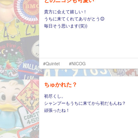
どのニコジも可愛い
貴方に会えて嬉しい！
うちに来てくれてありがとう😊
毎日そう思います(笑))
#Quintet
#NICOG
ちゅかれた？
初尽くし。
シャンプーもうちに来てから初だもんね？
頑張ったね！