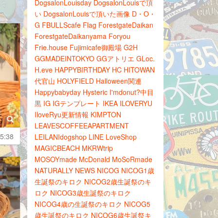
DogsalonLouisday
DogsalonLouisで頂
い
DogsalonLouisで頂いた画像
D・O・
G
FBULLScafe
Flag
ForestgateDaikan
ForestgateDaikanyama
Foryou
Frie.house
Fujimicafe御殿場
G2H
GGMADEINTOKYO
GGアトリエ
GLoc.
H.eve
HAPPYBIRTHDAY
HC
HITOWAN
代官山
HOLYFIELD
Halloween関連
Happybabyday
Hysteric
I'mdonut?中目
黒
IG
IGテンプレート
IKEA
ILOVERYU
IloveRyu更新情報
KIMPTON
LEAVESCOFFEEAPARTMENT
5:38
LEILANIdogshop
LINE
LoveShop
MAGICBEACH
MKRWtrip
MOSOYmade
McDonald
MoSoRmade
NATURALLY
NEWS
NICOG
NICOG1歳
生誕祭のキロク
NICOG2歳生誕祭のキ
ロク
NICOG3歳生誕祭のキロク
NICOG4歳の生誕祭のキロク
NICOG5
歳生誕祭のキロク
NICOG6歳生誕祭キ