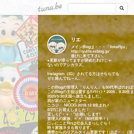
tuna.be
リエ
メインBlogは・・・「IloveRyu」
http://ryulife.exblog.jp/
遊びに来て下さい。
※更新が滞ってますが辞めたわけじゃ
ないのでアシカラズ。
Instagram（IG）されてる方はそちらでも
ゼヒ絡んでね～ん。
このBlogの管理人「りんりん」も50代半ばのお
このBlogの主役は愛するﾘｭｳﾃｨﾝ＊2005．9.30生
2020/5/30天国へ旅立ちました。
我が家のニュースター
ニコジ NICOG 2019.12.9生まれ♂
2/27にお迎えしました！
宜しく(*・ｖ・*)お願いします!
管理人の家族、ﾊﾟﾊﾟ（60代前半！）
にぃにことRinは社会人まっしぐら！
時々家族ネタも有ります。
携帯からのリアルタイム更新です！ほぼ・・（笑