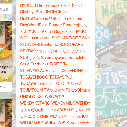
RYUSUB
Re.
Remake
Rieお出かけ
5:28
Rin&RyuBro.
RinRinChoice
RinRinChoice食品編
RinRinkitchen
RingWoodField
Rmade
Rmade使って
くれてありがとう!
Rogerくん
SA
SC
SCChristmastree
SHONANT-SITE
SKH
SLOWTABLEnakame
SOLSOPARK
SRKRWソラレミクルミリュウウェン
SUBちゃん
Salondeyoyogi
SampleK'
Seria
Starbucks
T-SITE
T-
SITEIVYPLACE
TDL
TDS
TENOHA
TODAYSNICOG
TODAYSRYU
TODAYSfriendship
TOLOTアルバム
5:27
TSUMTSUM
TVつぶやき
TokyoOlimpic
UNIQLO
USJ
WBC
WDG
WENDYKOTARO
WENDYMILK
WENDY
さんの形見服ニコジst
WENDYさんの形
見服ニコジstyle
WENDYちゃん
WHCY
WILDMAGIC
Welina
W杯
X'masパーテ