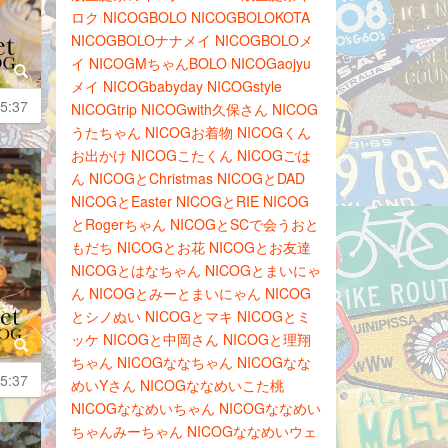
ロク
NICOGBOLO
NICOGBOLOKOTA
NICOGBOLOナナメイ
NICOGBOLOメ
イ
NICOGMちゃんBOLO
NICOGaojyu
メイ
NICOGbabyday
NICOGstyle
5:37
NICOGtrip
NICOGwith久保さん
NICOG
うたちゃん
NICOGお着物
NICOGくん
お出かけ
NICOGこたくん
NICOGごは
ん
NICOGとChristmas
NICOGとDAD
NICOGとEaster
NICOGとRIE
NICOG
とRogerちゃん
NICOGとSCで会うおと
もだち
NICOGとお花
NICOGとお友達
NICOGとはなちゃん
NICOGとまいにゃ
ん
NICOGとみーとまいにゃん
NICOG
とシノぬい
NICOGとマキ
NICOGとミ
ッケ
NICOGと中岡さん
NICOGと理翔
ちゃん
NICOGななちゃん
NICOGなな
5:37
めいYさん
NICOGななめいこた桃
NICOGななめいちゃん
NICOGななめい
ちゃんみーちゃん
NICOGななめいウェ