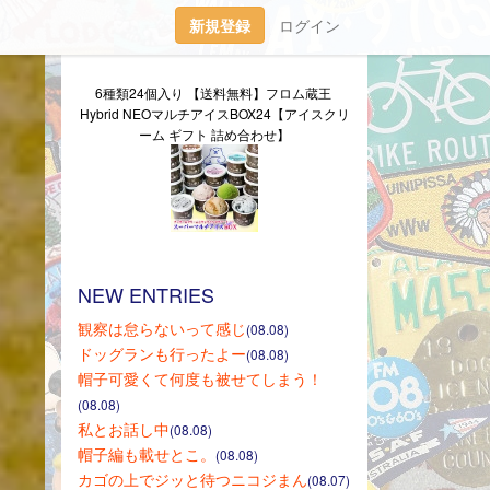
新規登録
ログイン
6種類24個入り 【送料無料】フロム蔵王 
Hybrid NEOマルチアイスBOX24【アイスクリ
ーム ギフト 詰め合わせ】
NEW ENTRIES
観察は怠らないって感じ
(08.08)
ドッグランも行ったよー
(08.08)
帽子可愛くて何度も被せてしまう！
(08.08)
私とお話し中
(08.08)
帽子編も載せとこ。
(08.08)
カゴの上でジッと待つニコジまん
(08.07)