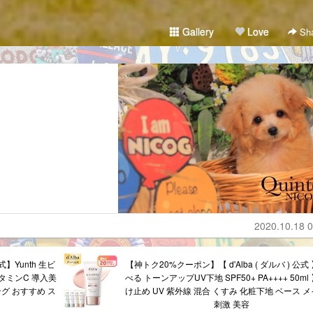
Gallery
Love
Sha
2020.10.18 0
】Yunth 生ビ
【神トク20%クーポン】【 d'Alba ( ダルバ ) 公式
ビタミンC 導入美
べる トーンアップUV下地 SPF50+ PA++++ 50ml
グ おすすめ ス
け止め UV 紫外線 混合 くすみ 化粧下地 ベース メ
刺激 美容