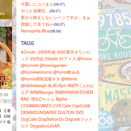
可愛いニコジまん
(08.07)
やっと金曜日…
(08.07)
re
変わり映えしないシーンですが…まぁ
我慢して見てねー
(08.07)
Nemophila Blue
(08.06)
TAGS
&Conan.
2005年組
2020東京オリンピ
ック
2525会
25style
31アイス
@home
@homeN
@homegarden
@homewelcome
@home飲み会
@home掃除洗濯ネタ
@littlerie
@takibidesigh
ALBUSpic
ANDYくんinお
江戸
ARMSburger
BABYKINGKITCHEN
5:39
BAD.
BOLOちゃん
Blythe
CODAMACAKES
CVS
Cafe
CapCut画
 】【 選
DENIMDUNGAREE
DULTON
DVD
 】 日焼
DogCafe
DogStationDs
Dogcafeフォト
イク 低
ロケ
DogsalonLiGAR