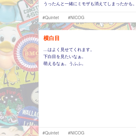
うったんと一緒にミモザも消えてしまったかも
#Quintet
#NICOG
横白目
…はよく見せてくれます。
下白目を見たいなぁ。
萌えるなぁ。うふふ。
#Quintet
#NICOG