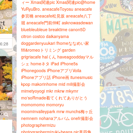
ィー
Xmas関連pic
Xmas関連pic@home
YuRyuBro.
aneacafeToyosu
aneacafe
参宮橋
aneacafe松見坂
aneacafe八丁
堀
aneacafe門前仲町
asknowasdewan
bluebleubleue
breaktime
canon5D
citron
costco
daikanyama
doggardenyuukari
fhomeななめい家
6:28
fifi&romeoトリミング
garden
grigriacafe
halくん
haveagooddayマル
シェ
homeネタ
iPad
iPhone5s
iPhonegoods
iPhoneアプリVoila
iPhoneアプリ話
iPhone画
itunesmusic
kpop
makorinhome
mid
mili撮影会
mimetyoyogi
mkr
mkrw
mkymr
mo'soRmade着てくれてありがとう
momomomo
momoryu
moominvalleypark
mrw
munchs梅ヶ丘
nemnem
nohanaアルバム
onefr撮影会
photographermizu
photographermizuki×beans
pic真四角