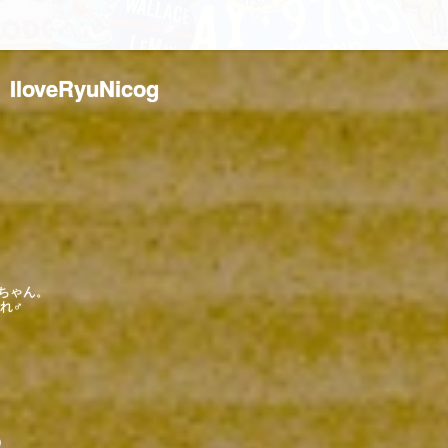
IloveRyuNicog
ばちゃん。
まれ♂
）