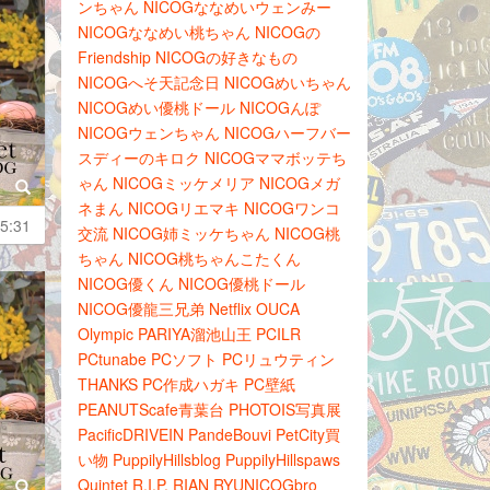
ンちゃん
NICOGななめいウェンみー
NICOGななめい桃ちゃん
NICOGの
Friendship
NICOGの好きなもの
NICOGへそ天記念日
NICOGめいちゃん
NICOGめい優桃ドール
NICOGんぽ
NICOGウェンちゃん
NICOGハーフバー
スディーのキロク
NICOGママボッテち
ゃん
NICOGミッケメリア
NICOGメガ
ネまん
NICOGリエマキ
NICOGワンコ
5:31
交流
NICOG姉ミッケちゃん
NICOG桃
ちゃん
NICOG桃ちゃんこたくん
NICOG優くん
NICOG優桃ドール
NICOG優龍三兄弟
Netflix
OUCA
Olympic
PARIYA溜池山王
PCILR
PCtunabe
PCソフト
PCリュウティン
THANKS
PC作成ハガキ
PC壁紙
PEANUTScafe青葉台
PHOTOIS写真展
PacificDRIVEIN
PandeBouvi
PetCity買
い物
PuppilyHillsblog
PuppilyHillspaws
Quintet
R.I.P.
RIAN
RYUNICOGbro