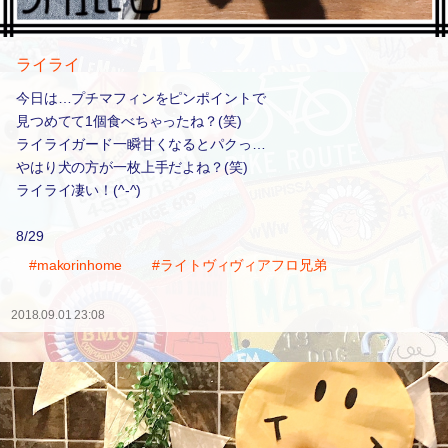
ライライ
今日は…プチマフィンをピンポイントで
見つめてて1個食べちゃったね？(笑)
ライライガード一瞬甘くなるとパクっ…
やはり犬の方が一枚上手だよね？(笑)
ライライ凄い！(^-^)
8/29
#makorinhome
#ライトヴィヴィアフロ兄弟
2018.09.01 23:08