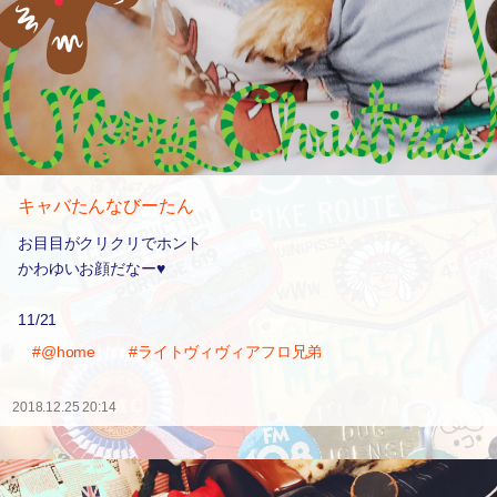
キャバたんなびーたん
お目目がクリクリでホント
かわゆいお顔だなー♥️
11/21
#@home
#ライトヴィヴィアフロ兄弟
2018.12.25 20:14