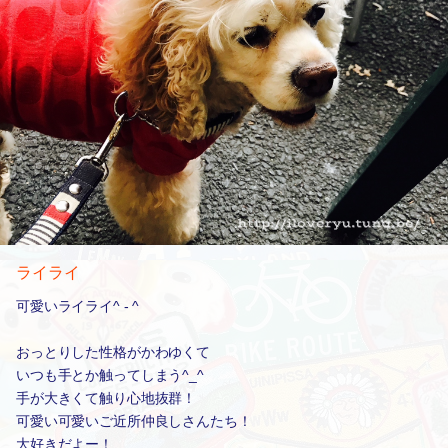
ライライ
可愛いライライ^ - ^
おっとりした性格がかわゆくて
いつも手とか触ってしまう^_^
手が大きくて触り心地抜群！
可愛い可愛いご近所仲良しさんたち！
大好きだよー！