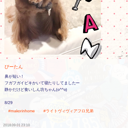
びーたん
鼻が短い！
フガフガイビキかいて寝たりしてましたー
静かだけど食いしん坊ちゃん(o^^o)
8/29
#makorinhome
#ライトヴィヴィアフロ兄弟
2018.09.01 23:10