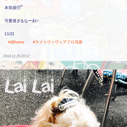
本気寝😴
可愛過ぎるなー👍✨
11/21
#@home
#ライトヴィヴィアフロ兄弟
2018.12.25 20:12