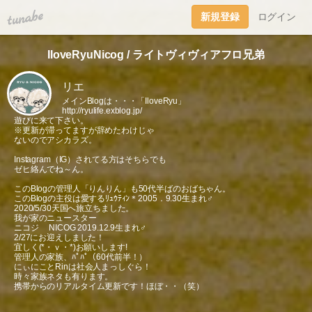
tuna.be
新規登録
ログイン
IloveRyuNicog / ライトヴィヴィアフロ兄弟
リエ
メインBlogは・・・「IloveRyu」
http://ryulife.exblog.jp/
遊びに来て下さい。
※更新が滞ってますが辞めたわけじゃ
ないのでアシカラズ。
Instagram（IG）されてる方はそちらでも
ゼヒ絡んでね～ん。
このBlogの管理人「りんりん」も50代半ばのおばちゃん。
このBlogの主役は愛するﾘｭｳﾃｨﾝ＊2005．9.30生まれ♂
2020/5/30天国へ旅立ちました。
我が家のニュースター
ニコジ NICOG 2019.12.9生まれ♂
2/27にお迎えしました！
宜しく(*・ｖ・*)お願いします!
管理人の家族、ﾊﾟﾊﾟ（60代前半！）
にぃにことRinは社会人まっしぐら！
時々家族ネタも有ります。
携帯からのリアルタイム更新です！ほぼ・・（笑）