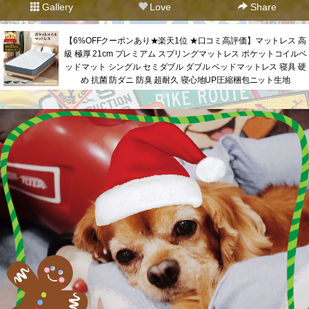
Gallery
Love
Share
【6%OFFクーポンあり★楽天1位 ★口コミ高評価】マットレス 高
級 極厚 21cm プレミアム スプリングマットレス ポケットコイルベ
ッドマット シングル セミダブル ダブル ベッドマットレス 寝具 硬
め 抗菌 防ダニ 防臭 超耐久 寝心地UP圧縮梱包ニット生地