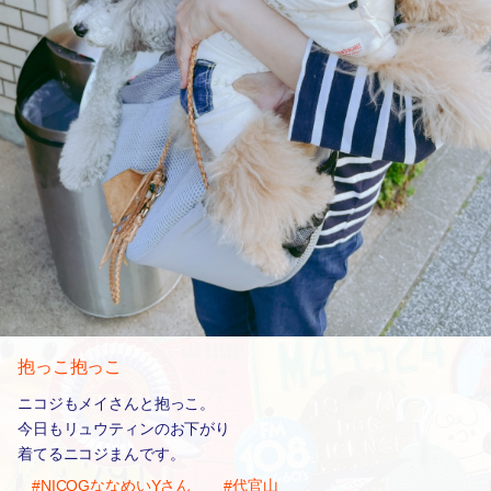
抱っこ抱っこ
ニコジもメイさんと抱っこ。
今日もリュウティンのお下がり
着てるニコジまんです。
#NICOGななめいYさん
#代官山