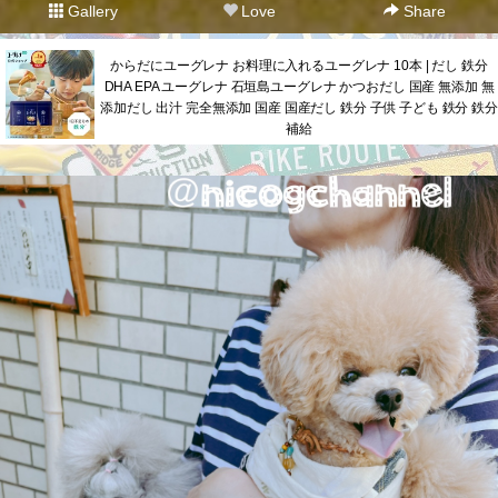
Gallery
Love
Share
からだにユーグレナ お料理に入れるユーグレナ 10本 | だし 鉄分
DHA EPA ユーグレナ 石垣島ユーグレナ かつおだし 国産 無添加 無
添加だし 出汁 完全無添加 国産 国産だし 鉄分 子供 子ども 鉄分 鉄分
補給