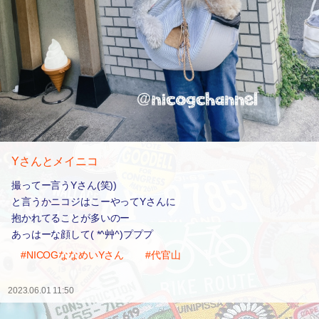
Yさんとメイニコ
撮ってー言うYさん(笑))
と言うかニコジはこーやってYさんに
抱かれてることが多いのー
あっはーな顔して( *^艸^)プププ
#NICOGななめいYさん
#代官山
2023.06.01 11:50