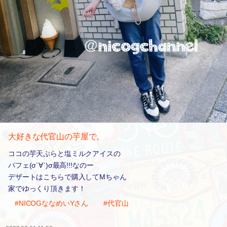
大好きな代官山の芋屋で。
ココの芋天ぷらと塩ミルクアイスの
パフェ(σ´∀`)σ最高!!!なのー
デザートはこちらで購入してMちゃん
家でゆっくり頂きます！
#NICOGななめいYさん
#代官山