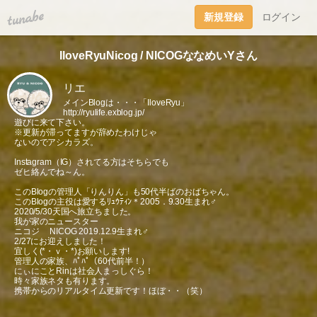
tuna.be
新規登録
ログイン
IloveRyuNicog / NICOGななめいYさん
リエ
メインBlogは・・・「IloveRyu」
http://ryulife.exblog.jp/
遊びに来て下さい。
※更新が滞ってますが辞めたわけじゃ
ないのでアシカラズ。
Instagram（IG）されてる方はそちらでも
ゼヒ絡んでね～ん。
このBlogの管理人「りんりん」も50代半ばのおばちゃん。
このBlogの主役は愛するﾘｭｳﾃｨﾝ＊2005．9.30生まれ♂
2020/5/30天国へ旅立ちました。
我が家のニュースター
ニコジ NICOG 2019.12.9生まれ♂
2/27にお迎えしました！
宜しく(*・ｖ・*)お願いします!
管理人の家族、ﾊﾟﾊﾟ（60代前半！）
にぃにことRinは社会人まっしぐら！
時々家族ネタも有ります。
携帯からのリアルタイム更新です！ほぼ・・（笑）