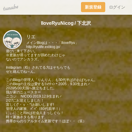
tuna.be
新規登録
ログイン
IloveRyuNicog / 下北沢
リエ
メインBlogは・・・「IloveRyu」
http://ryulife.exblog.jp/
遊びに来て下さい。
※更新が滞ってますが辞めたわけじゃ
ないのでアシカラズ。
Instagram（IG）されてる方はそちらでも
ゼヒ絡んでね～ん。
このBlogの管理人「りんりん」も50代半ばのおばちゃん。
このBlogの主役は愛するﾘｭｳﾃｨﾝ＊2005．9.30生まれ♂
2020/5/30天国へ旅立ちました。
我が家のニュースター
ニコジ NICOG 2019.12.9生まれ♂
2/27にお迎えしました！
宜しく(*・ｖ・*)お願いします!
管理人の家族、ﾊﾟﾊﾟ（60代前半！）
にぃにことRinは社会人まっしぐら！
時々家族ネタも有ります。
携帯からのリアルタイム更新です！ほぼ・・（笑）