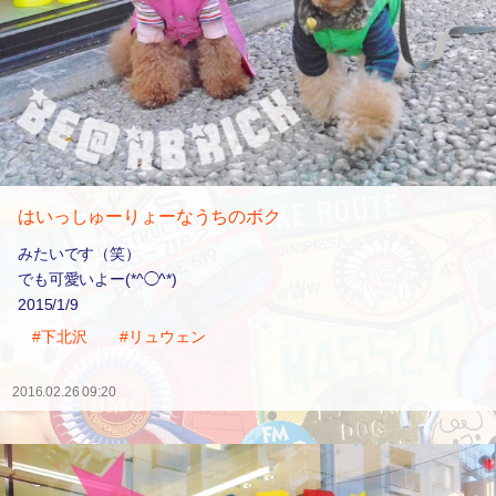
はいっしゅーりょーなうちのボク
みたいです（笑）
でも可愛いよー(*^◯^*)
2015/1/9
#下北沢
#リュウェン
2016.02.26 09:20