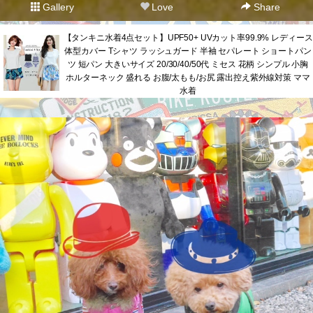
Gallery
Love
Share
【タンキニ水着4点セット】UPF50+ UVカット率99.9% レディース
体型カバー Tシャツ ラッシュガード 半袖 セパレート ショートパン
ツ 短パン 大きいサイズ 20/30/40/50代 ミセス 花柄 シンプル 小胸
ホルターネック 盛れる お腹/太もも/お尻 露出控え紫外線対策 ママ
水着