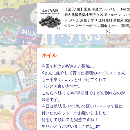
【楽天1位】国産 冷凍ブルーベリー 1kg 
凍結 残留農薬検査済み 冷凍フルーツ スム
ト ジャム お菓子作り 送料無料 業務用 家
ベリー アサイーボウル 朝食 おやつ【動
ト】
ネイル
今回で担当のWさんが退職…
Kさんに紹介して貰った凄腕のネイリストさん
もー手早くパパッと仕上げてくれて
センスも良い方です。
こちらへ移って本日3回目ですがお別れなのが
残念です。
今日は雑誌見せて頂いて開いたページで目に
付いたのをソッコーお願いしました。
何をして頂いても完璧ですね！
ありがとうございましたm(._.)m