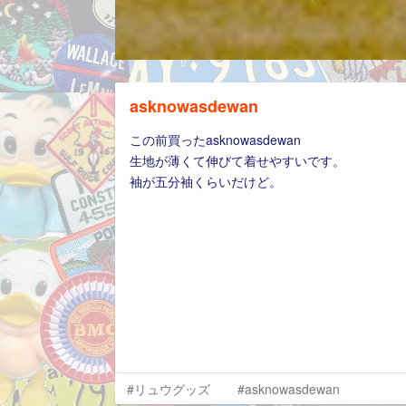
asknowasdewan
この前買ったasknowasdewan
生地が薄くて伸びて着せやすいです。
袖が五分袖くらいだけど。
#リュウグッズ
#asknowasdewan