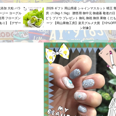
無添加 大粒 バラ
2026 ギフト 岡山県産 シャインマスカット 晴王 青
ージー ヨーグル
房（1.0kg-1.1kg） 贈答用 御中元 御歳暮 敬老の日
庭用 フローズン
どう ブドウ プレゼント 御礼 御祝 御供 果物 くだ
画あり】【デザー
ーツ 【岡山果物工房】楽天グルメ大賞 【10%OF
ン対象】