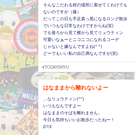
そんなこだわる程の場所に着せてくわけでも
ないのですが（爆）
だってこの日も手足真っ黒になるロング散歩
でいつもな日常なわけですからね(笑)
でも後ろから見て横から見てリュウティン
可愛いなぁーとニコニコになれるコーデ
じゃないと嫌なんですよね(^ ^)
どーでもいい私の自己満なんですが(笑)
#TODAYSRYU
はなままから離れないよー
…なリュウティン(^^)
いつもなんですよー
はなままのそばを離れません。
今日も気持ちいいお散歩だったねー！
2/13