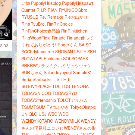
い物
PuppilyHillsblog
PuppilyHillspaws
Quintet
R.I.P.
RIAN
RYUNICOGbro
RYUSUB
Re.
Remake
Rieお出かけ
Rin&RyuBro.
RinRinChoice
RinRinChoice食品編
RinRinkitchen
RingWoodField
Rmade
Rmade使って
くれてありがとう!
Rogerくん
SA
SC
2:03
SCChristmastree
SHONANT-SITE
SKH
SLOWTABLEnakame
SOLSOPARK
SRKRWソラレミクルミリュウウェン
SUBちゃん
Salondeyoyogi
SampleK'
Seria
Starbucks
T-SITE
T-
SITEIVYPLACE
TDL
TDS
TENOHA
TODAYSNICOG
TODAYSRYU
TODAYSfriendship
TOLOTアルバム
TSUMTSUM
TVつぶやき
TokyoOlimpic
UNIQLO
USJ
WBC
WDG
WENDYKOTARO
WENDYMILK
WENDY
さんの形見服ニコジst
WENDYさんの形
見服ニコジstyle
WENDYちゃん
WHCY