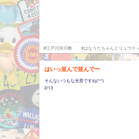
#江戸川河川敷
#はなうたちゃんとリュウテ
はいっ並んで並んでー
そんないつもな光景ですね(^^)
2/13