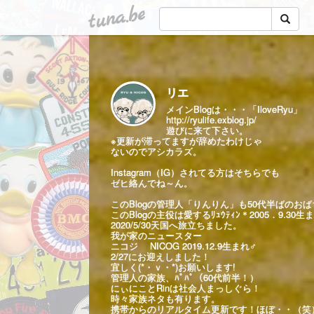
tuna.be
リエ
メインBlogは・・・「IloveRyu」
http://ryulife.exblog.jp/
遊びに来て下さい。
※更新が滞ってますが辞めたわけじゃ
ないのでアシカラズ。
Instagram（IG）されてる方はそちらでも
ゼヒ絡んでね～ん。
このBlogの管理人「りんりん」も50代半ばのお
このBlogの主役は愛するﾘｭｳﾃｨﾝ＊2005．9.30生
2020/5/30天国へ旅立ちました。
我が家のニュースター
ニコジ NICOG 2019.12.9生まれ♂
2/27にお迎えしました！
宜しく(*・ｖ・*)お願いします!
管理人の家族、ﾊﾟﾊﾟ（60代前半！）
にぃにことRinは社会人まっしぐら！
時々家族ネタも有ります。
携帯からのリアルタイム更新です！ほぼ・・（笑