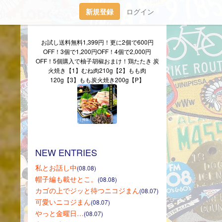
新規登録
ログイン
お試し送料無料1,399円！更に2個で600円
OFF！3個で1,200円OFF！4個で2,000円
OFF！5個購入で柚子胡椒おまけ！鶏たたき 炭
火焼き【1】むね肉210g【2】もも肉
120g【3】もも炭火焼き200g【P】
NEW ENTRIES
私とお話し中
(08.08)
帽子編も載せとこ。
(08.08)
カゴの上でジッと待つニコジまん
(08.07)
可愛いニコジまん
(08.07)
やっと金曜日…
(08.07)