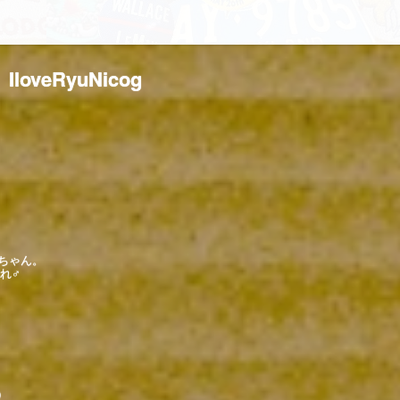
IloveRyuNicog
ばちゃん。
まれ♂
）