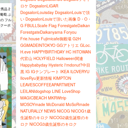
ロケ
DogsalonLiGAR
秀品 2
DogsalonLouisday
DogsalonLouisで頂
 葡萄 ぶ
い
DogsalonLouisで頂いた画像
D・O・
もの フル
Fクーポ
G
FBULLScafe
Flag
ForestgateDaikan
ForestgateDaikanyama
Foryou
Frie.house
Fujimicafe御殿場
G2H
GGMADEINTOKYO
GGアトリエ
GLoc.
H.eve
HAPPYBIRTHDAY
HC
HITOWAN
代官山
HOLYFIELD
Halloween関連
Happybabyday
Hysteric
I'mdonut?中目
黒
IG
IGテンプレート
IKEA
ILOVERYU
IloveRyu更新情報
KIMPTON
LEAVESCOFFEEAPARTMENT
LEILANIdogshop
LINE
LoveShop
MAGICBEACH
MKRWtrip
MOSOYmade
McDonald
MoSoRmade
NATURALLY
NEWS
NICOG
NICOG1歳
生誕祭のキロク
NICOG2歳生誕祭のキ
ロク
NICOG3歳生誕祭のキロク