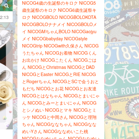
NICOG4歳の生誕祭のキロク
NICOG5
歳生誕祭のキロク
NICOG6歳生誕祭キ
2:13
ロク
NICOGBOLO
NICOGBOLOKOTA
NICOGBOLOナナメイ
NICOGBOLOメ
イ
NICOGMちゃんBOLO
NICOGaojyu
メイ
NICOGbabyday
NICOGstyle
NICOGtrip
NICOGwith久保さん
NICOG
うたちゃん
NICOGお着物
NICOGくん
お出かけ
NICOGこたくん
NICOGごは
ん
NICOGとChristmas
NICOGとDAD
NICOGとEaster
NICOGとRIE
NICOG
とRogerちゃん
NICOGとSCで会うおと
もだち
NICOGとお花
NICOGとお友達
NICOGとはなちゃん
NICOGとまいにゃ
ん
NICOGとみーとまいにゃん
NICOG
とシノぬい
NICOGとマキ
NICOGとミ
ッケ
NICOGと中岡さん
NICOGと理翔
ちゃん
NICOGななちゃん
NICOGなな
めいYさん
NICOGななめいこた桃
NICOGななめいちゃん
NICOGななめい