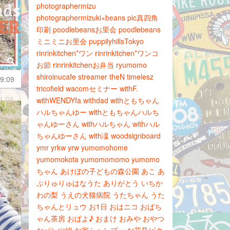
photographermizu
photographermizuki×beans
pic真四角
印刷
poodlebeansお里会
poodlebeans
ミニミニお里会
puppilyhillsTokyo
rinrinkitchen*ワン
rinrinkitchen*ワンコ
お節
rinrinkitchenお弁当
ryumomo
shiroinucafe
streamer
theN
timelesz
9:09
tricofield
wacomセミナー
withF.
withWENDYfa
withdad
withともちゃん
ハルちゃんゆー
withともちゃんハルち
ゃんゆーさん
withハルちゃん
withハル
ちゃんゆーさん
with凜
woodsignboard
ymr
yrkw
yrw
yumomohome
yumomokota
yumomomomo
yumomo
ちゃん
あけぼの子どもの森公園
あこ
あ
ぷりゅりゅはなうた
ありがとう
いちか
わの梨
うえの犬猫病院
うたちゃん
うた
ちゃんとリュウ
お1日
おはニコ
おばち
ゃん茶房
おぱよ♪
おまけ
おみや
おやつ