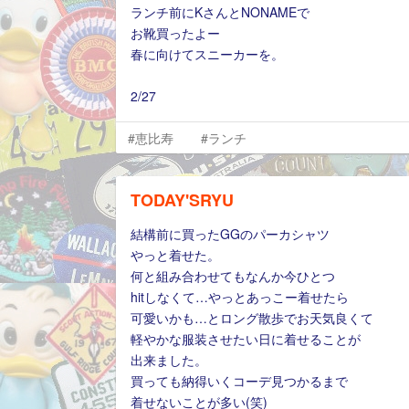
ランチ前にKさんとNONAMEで
お靴買ったよー
春に向けてスニーカーを。
2/27
#恵比寿
#ランチ
TODAY'SRYU
結構前に買ったGGのパーカシャツ
やっと着せた。
何と組み合わせてもなんか今ひとつ
hitしなくて…やっとあっこー着せたら
可愛いかも…とロング散歩でお天気良くて
軽やかな服装させたい日に着せることが
出来ました。
買っても納得いくコーデ見つかるまで
着せないことが多い(笑)