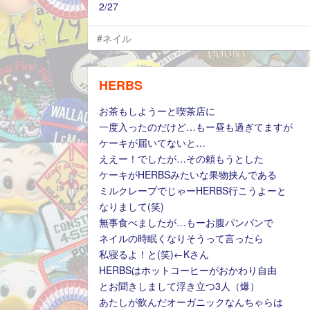
2/27
#ネイル
HERBS
お茶もしようーと喫茶店に
一度入ったのだけど…もー昼も過ぎてますが
ケーキが届いてないと…
ええー！でしたが…その頼もうとした
ケーキがHERBSみたいな果物挟んである
ミルクレープでじゃーHERBS行こうよーと
なりまして(笑)
無事食べましたが…もーお腹パンパンで
ネイルの時眠くなりそうって言ったら
私寝るよ！と(笑)←Kさん
HERBSはホットコーヒーがおかわり自由
とお聞きしまして浮き立つ3人（爆）
あたしが飲んだオーガニックなんちゃらは