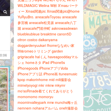
WILDMAGIC
Welina
W杯
X'masパーテ
ィー
Xmas関連pic
Xmas関連pic@home
YuRyuBro.
aneacafeToyosu
aneacafe
参宮橋
aneacafe松見坂
aneacafe八丁
堀
aneacafe門前仲町
asknowasdewan
bluebleubleue
breaktime
canon5D
citron
costco
daikanyama
doggardenyuukari
fhomeななめい家
fifi&romeoトリミング
garden
0:06
grigriacafe
halくん
haveagooddayマル
シェ
homeネタ
iPad
iPhone5s
iPhonegoods
iPhoneアプリVoila
iPhoneアプリ話
iPhone画
itunesmusic
kpop
makorinhome
mid
mili撮影会
mimetyoyogi
mkr
mkrw
mkymr
mo'soRmade着てくれてありがとう
momomomo
momoryu
moominvalleypark
mrw
munchs梅ヶ丘
nemnem
nohanaアルバム
onefr撮影会