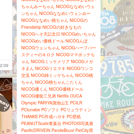
ちゃんみーちゃん
NICOGななめいウェ
ンちゃん
NICOGななめいウェンみー
NICOGななめい桃ちゃん
NICOGの
Friendship
NICOGの好きなもの
NICOGへそ天記念日
NICOGめいちゃん
NICOGめい優桃ドール
NICOGんぽ
NICOGウェンちゃん
NICOGハーフバー
スディーのキロク
NICOGママボッテち
ゃん
NICOGミッケメリア
NICOGメガ
2:09
ネまん
NICOGリエマキ
NICOGワンコ
交流
NICOG姉ミッケちゃん
NICOG桃
ちゃん
NICOG桃ちゃんこたくん
NICOG優くん
NICOG優桃ドール
NICOG優龍三兄弟
Netflix
OUCA
Olympic
PARIYA溜池山王
PCILR
PCtunabe
PCソフト
PCリュウティン
THANKS
PC作成ハガキ
PC壁紙
PEANUTScafe青葉台
PHOTOIS写真展
PacificDRIVEIN
PandeBouvi
PetCity買