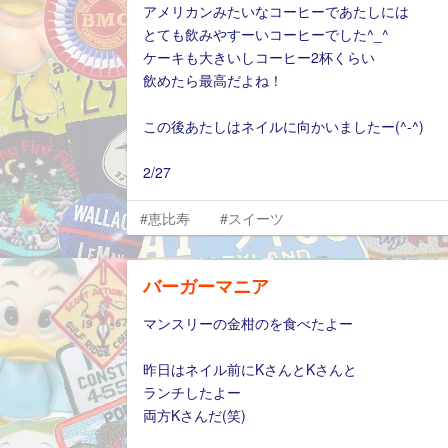
アメリカンみたいなコーヒーであたしには
とても飲みやすーいコーヒーでした^_^
ケーキも大きいしコーヒー2杯くらい
飲めたら最高だよね！
この後あたしはネイルに向かいましたー(^-^)
2/27
#恵比寿
#スイーツ
バーガーマニア
マンスリーの金柑のを食べたよー
昨日はネイル前にKさんとKさんと
ランチしたよー
両方Kさんだ(笑)