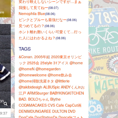
変わり映えしないシーンですが…まぁ
我慢して見てねー
(08.07)
re
Nemophila Blue
(08.06)
ピンクとプルーも最強だなー
(08.06)
見つめてるの？
(08.06)
ホント離れ難いくらい可愛くて…行っ
た人にはわかるよね？
(08.06)
TAGS
&Conan.
2005年組
2020東京オリンピ
ック
2525会
25style
31アイス
@home
@homeN
@homegarden
@homewelcome
@home飲み会
@home掃除洗濯ネタ
@littlerie
@takibidesigh
ALBUSpic
ANDYくんinお
江戸
ARMSburger
BABYKINGKITCHEN
BAD.
BOLOちゃん
Blythe
CODAMACAKES
CVS
Cafe
CapCut画
DENIMDUNGAREE
DULTON
DVD
9:37
DogCafe
DogStationDs
Dogcafeフォト