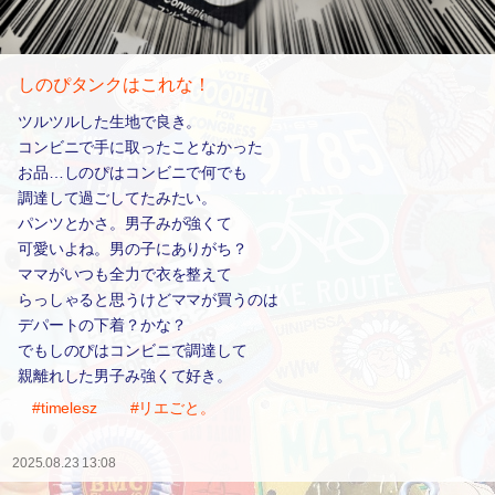
しのぴタンクはこれな！
ツルツルした生地で良き。
コンビニで手に取ったことなかった
お品…しのぴはコンビニで何でも
調達して過ごしてたみたい。
パンツとかさ。男子みが強くて
可愛いよね。男の子にありがち？
ママがいつも全力で衣を整えて
らっしゃると思うけどママが買うのは
デパートの下着？かな？
でもしのぴはコンビニで調達して
親離れした男子み強くて好き。
#timelesz
#リエごと。
2025.08.23 13:08