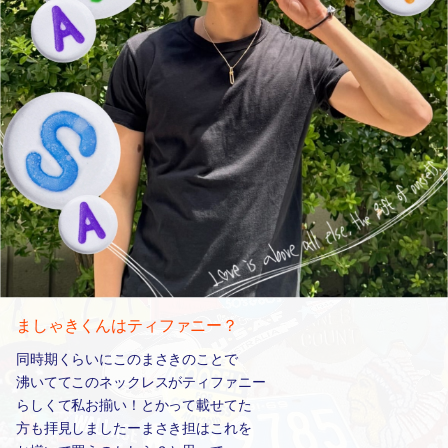
ましゃきくんはティファニー？
同時期くらいにこのまさきのことで
沸いててこのネックレスがティファニー
らしくて私お揃い！とかって載せてた
方も拝見しましたーまさき担はこれを