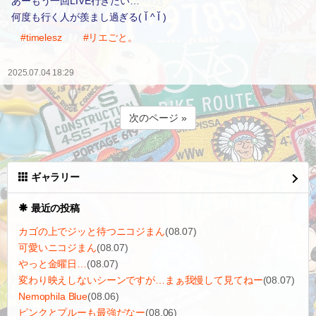
あーもう一回LIVE行きたい…
何度も行く人が羨まし過ぎる( Ĭ ^ Ĭ )
#timelesz
#リエごと。
2025.07.04 18:29
次のページ »
ギャラリー
最近の投稿
カゴの上でジッと待つニコジまん
(08.07)
可愛いニコジまん
(08.07)
やっと金曜日…
(08.07)
変わり映えしないシーンですが…まぁ我慢して見てねー
(08.07)
Nemophila Blue
(08.06)
ピンクとプルーも最強だなー
(08.06)