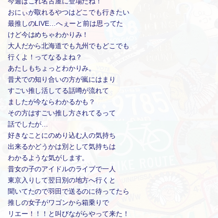
今週はこれ名古屋に登場だね！
おにぃが取れるやつはどこでも行きたい
最推しのLIVE…へぇーと前は思ってた
けど今はめちゃわかりみ！
大人だから北海道でも九州でもどこでも
行くよ！ってなるよね？
あたしもちょっとわかりみ。
昔犬での知り合いの方が嵐にはまり
すごい推し活してる話噂が流れて
ましたが今ならわかるかも？
その方はすごい推し方されてるって
話でしたが…
好きなことにのめり込む人の気持ち
出来るかどうかは別として気持ちは
わかるような気がします。
昔女の子のアイドルのライブで一人
東京入りして翌日別の地方へ行くと
聞いてたので羽田で送るのに待ってたら
推しの女子がワゴンから箱乗りで
リエー！！！と叫びながらやって来た！