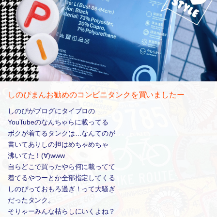
しのぴまんお勧めのコンビニタンクを買いましたー
しのぴがブログにタイプロの
YouTubeのなんちゃらに載ってる
ボクが着てるタンクは…なんてのが
書いてありしの担はめちゃめちゃ
沸いてた！(∀)www
自らどこで買ったやら何に載ってて
着てるやつーとか全部指定してくる
しのぴっておもろ過ぎ！って大騒ぎ
だったタンク。
そりゃーみんな枯らしにいくよね？