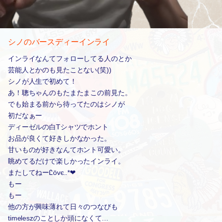
シノのバースディーインライ
インライなんてフォローしてる人のとか
芸能人とかのも見たことない(笑))
シノが人生で初めて！
あ！聰ちゃんのもたまたまこの前見た。
でも始まる前から待ってたのはシノが
初だなぁー
ディーゼルの白Tシャツでホント
お品が良くて好きしかなかった。
甘いものが好きなんてホント可愛い。
眺めてるだけで楽しかったインライ。
またしてねーᏝövє..*❤︎
もー
もー
他の方が興味薄れて日々のつなびも
timeleszのことしか頭になくて…