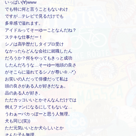
いっぱい(∀)www
でも特に何と言うこともないわけ
ですが…テレビで見るだけでも
多幸感で溢れます。
アイドルってそーゆーことなんだね？
ステキな仕事だー！
シノは高学歴だしタイプロ受け
なかったらどんな会社に就職したん
だろうか？何をやってもきっと成功
したんだろうな…そーゆー地頭の良さ
がそこらに溢れてるシノが尊い♔.·˖*⡱
お笑いの人だって俳優だって私は
頭の良さがある人が好きだなぁ。
品のある人が好き。
ただカッコいいとかそんなんだけでは
例えファンになるにしてもないな…
うわぁーバカっぽーと思う人無理。
犬も同じ(笑))
ただ元気いいとか犬らしいとか
そんな子も無理。