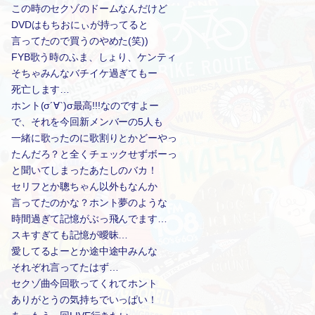
この時のセクゾのドームなんだけど
DVDはもちおにぃが持ってると
言ってたので買うのやめた(笑))
FYB歌う時のふま、しょり、ケンティ
そちゃみんなバチイケ過ぎてもー
死亡します…
ホント(σ´∀`)σ最高!!!なのですよー
で、それを今回新メンバーの5人も
一緒に歌ったのに歌割りとかどーやっ
たんだろ？と全くチェックせずボーっ
と聞いてしまったあたしのバカ！
セリフとか聰ちゃん以外もなんか
言ってたのかな？ホント夢のような
時間過ぎて記憶がぶっ飛んでます…
スキすぎても記憶が曖昧…
愛してるよーとか途中途中みんな
それぞれ言ってたはず…
セクゾ曲今回歌ってくれてホント
ありがとうの気持ちでいっぱい！