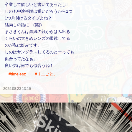
卒業して欲しいと書いてあったし
しのも中途半端は嫌いだろうから1つ
1つ片付けるタイプよね？
結局しの話に…(笑))
まさきくんは黒縁の顔からはみ出る
くらいの大きめレンズの眼鏡してる
のが私は好みです。
しのはサングラスしてるのとーっても
似合ってたなぁ。
良い男は何でも似合うね！
#timelesz
#リエごと。
2025.08.23 13:16