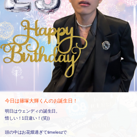
今日は篠塚大輝くんのお誕生日！
明日はウェンディの誕生日。
惜しい！1日違い！(笑))
頭の中はお花畑過ぎてtimeleszで