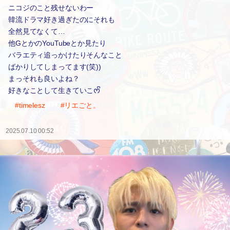
ニコジのこと残せないわー
韓流ドラマ好き過ぎたのにそれも
全然見てなくて…
他GとかのYouTubeとか見たり
バラエティ追っかけたりそんなこと
ばかりしてしまってます(笑))
まっそれも良いよね？
好きなことして生きていこᰔᩚ
#timelesz
#リエごと。
2025.07.10 00:52