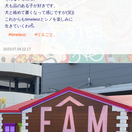
犬も品のある子が好きです。
犬と絡めて書くなって感じですが(笑))
これからもtimeleszとシノを楽しみに
生きていくわᰔᩚ｡
#timelesz
#リエごと。
2025.07.09 22:17