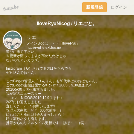
tuna.be
新規登録
ログイン
IloveRyuNicog / リエごと。
リエ
メインBlogは・・・「IloveRyu」
http://ryulife.exblog.jp/
遊びに来て下さい。
※更新が滞ってますが辞めたわけじゃ
ないのでアシカラズ。
Instagram（IG）されてる方はそちらでも
ゼヒ絡んでね～ん。
このBlogの管理人「りんりん」も50代半ばのおばちゃん。
このBlogの主役は愛するﾘｭｳﾃｨﾝ＊2005．9.30生まれ♂
2020/5/30天国へ旅立ちました。
我が家のニュースター
ニコジ NICOG 2019.12.9生まれ♂
2/27にお迎えしました！
宜しく(*・ｖ・*)お願いします!
管理人の家族、ﾊﾟﾊﾟ（60代前半！）
にぃにことRinは社会人まっしぐら！
時々家族ネタも有ります。
携帯からのリアルタイム更新です！ほぼ・・（笑）