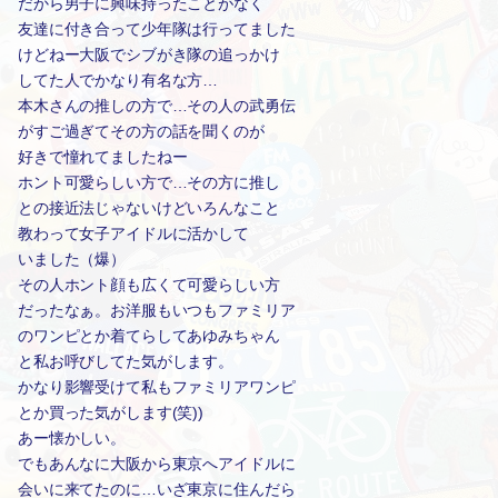
だから男子に興味持ったことがなく
友達に付き合って少年隊は行ってました
けどねー大阪でシブがき隊の追っかけ
してた人でかなり有名な方…
本木さんの推しの方で…その人の武勇伝
がすご過ぎてその方の話を聞くのが
好きで憧れてましたねー
ホント可愛らしい方で…その方に推し
との接近法じゃないけどいろんなこと
教わって女子アイドルに活かして
いました（爆）
その人ホント顔も広くて可愛らしい方
だったなぁ。お洋服もいつもファミリア
のワンピとか着てらしてあゆみちゃん
と私お呼びしてた気がします。
かなり影響受けて私もファミリアワンピ
とか買った気がします(笑))
あー懐かしい。
でもあんなに大阪から東京へアイドルに
会いに来てたのに…いざ東京に住んだら