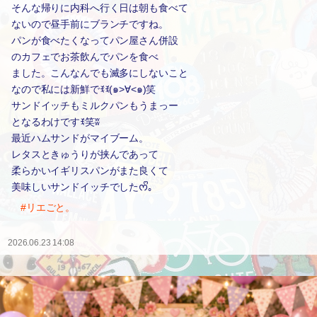
そんな帰りに内科へ行く日は朝も食べて
ないので昼手前にブランチですね。
パンが食べたくなってパン屋さん併設
のカフェでお茶飲んでパンを食べ
ました。こんなんでも滅多にしないこと
なので私には新鮮でꉂꉂ(๑˃∀˂๑)笑
サンドイッチもミルクパンもうまっー
となるわけですꉂ笑ʬ
最近ハムサンドがマイブーム。
レタスときゅうりが挟んであって
柔らかいイギリスパンがまた良くて
美味しいサンドイッチでしたᰔᩚ｡
#リエごと。
2026.06.23 14:08