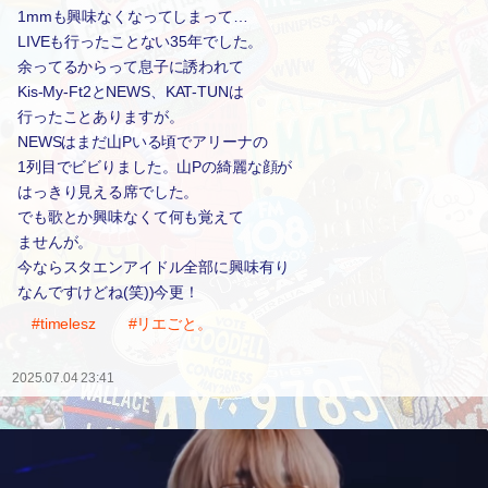
1mmも興味なくなってしまって…
LIVEも行ったことない35年でした。
余ってるからって息子に誘われて
Kis-My-Ft2とNEWS、KAT-TUNは
行ったことありますが。
NEWSはまだ山Pいる頃でアリーナの
1列目でビビりました。山Pの綺麗な顔が
はっきり見える席でした。
でも歌とか興味なくて何も覚えて
ませんが。
今ならスタエンアイドル全部に興味有り
なんですけどね(笑))今更！
#timelesz
#リエごと。
2025.07.04 23:41