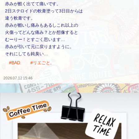
赤みが酷く出てて痛いです。
2日ステロイドの軟膏塗って3日目からは
違う軟膏です。
赤みが酷いし痛みもあるしこれ以上の
火傷ってどんな痛み？とか想像すると
むーりー！とすごく思います…
赤みが引いて元に戻りますように。
それにしても鈍臭い…
#BAD.
#リエごと。
2026.07.12 15:46