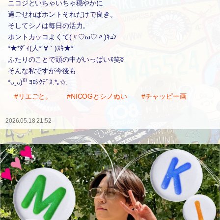
ニコジといちゃいちゃ穏やかに
過ごせればホントそれだけで良き。
そしてシノは毎日の活力。
ホントカッコよくて(〃♡ω♡〃)ｷｭﾝ
*★*ﾀﾞｨ(人*´∀｀)ｽｷ★*
ふたりのことで頭の中がいっぱいꉂ笑ʬ
そんな私ですが今後も
*ᴗˬᴗ)⁾⁾⁾ ﾖﾛｼｸﾃﾞｽ.*｡✩.
#リエごと。
#NICOGとシノぬい
#チャッピー画
2026.05.18 21:52