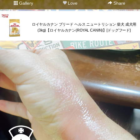
Gallery
Love
Share
ロイヤルカナン ブリード ヘルス ニュートリション 柴犬 成犬用
(3kg)【ロイヤルカナン(ROYAL CANIN)】[ドッグフード]