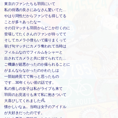
東京のファンたちも羽田にいて
私の待遇の良さにみなさん驚いてた…
やはり同性だからファンでも得してる
ことが多々あったなー
その日マッチも羽田からどこか行くのに
登場してたくさんのファンが待ってて
そしてカメラ小僧もいて撮りまくって
挙げ句マッチにカメラ奪われて当時は
フィルムなのでフィルムをシャーと
出されてカメラと共に捨てられてた…
ご機嫌が超悪かったのか撮られることに
がまんならなかったのかわたしは
一部始終見てて怖っと思ったもの
です…30年くらい前の話です。
私の推しの女子は私がライブも来て
羽田のお見送りも来て私に抱きついて
大喜びしてくれましたᰔᩚ｡
懐かしいなぁ。当時は女子のアイドル
が大好きだったのです。