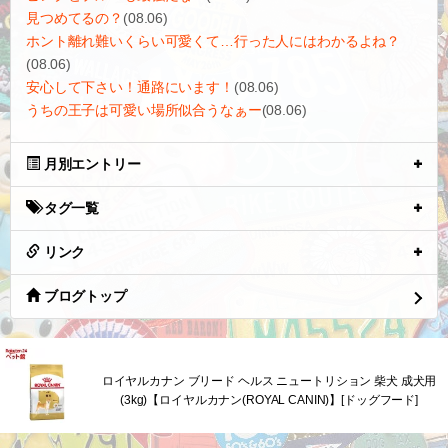
見つめてるの？
(08.06)
ホント離れ難いくらい可愛くて…行った人にはわかるよね？
(08.06)
安心して下さい！通路にいます！
(08.06)
うちの王子は可愛い場所似合うなぁー
(08.06)
月別エントリー
タグ一覧
リンク
ブログトップ
ロイヤルカナン ブリード ヘルス ニュートリション 柴犬 成犬用
(3kg)【ロイヤルカナン(ROYAL CANIN)】[ドッグフード]