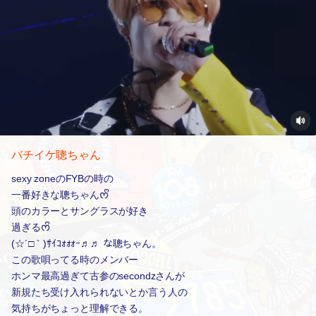
バチイケ聰ちゃん
sexy zoneのFYBの時の
一番好きな聰ちゃんᰔᩚ
頭のカラーとサングラスが好き
過ぎるᰔᩚ
(☆´□｀)ｻｲｺｫｫｫｰ♬♬ な聰ちゃん。
この歌唄ってる時のメンバー
ホンマ最高過ぎて古参のsecondzさんが
新規たち受け入れられないとか言う人の
気持ちがちょっと理解できる。