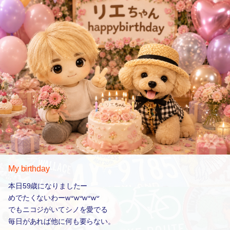
My birthday
本日59歳になりましたー
めでたくないわーw𐤔w𐤔w𐤔w𐤔
でもニコジがいてシノを愛でる
毎日があれば他に何も要らない。