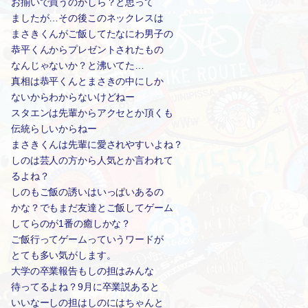
お揃いで買うのかしら？と思って
ましたが…その後このネックレスは
まさきくんがご飯してたなにわ男子の
恭平くんからプレゼントされたもの
なんじゃないか？と沸いてた…
真相は恭平くんとまさきの中にしか
ないからわからないけどねー
スタエンは先輩からアクセとか頂くも
伝統らしいからねー
まさきくんは先輩に愛されやすいよね？
しのは芸人の方から人気とか言われて
るよね？
しのもご飯の誘いはいっぱいあるの
かな？でもまだ友達とご飯してゲーム
してらのが1番の癒しかな？
ご飯行ってゲームっていうワードが
とても多い気がします。
大学の卒業報告もしの担はみんな
待ってるよね？9月に卒業説あると
いいなーしの担はしのにはちゃんと