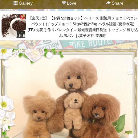
Gallery
Love
Share
【楽天1位】 【お得な2個セット】ベリーズ 製菓用 チョコ CP(コン
パウンド)チップチョコ 1.5kg×2個 計3kg ハラル認証 (夏季冷蔵)
(PB) 丸菱 手作りバレンタイン 最短翌営業日発送 トッピング 練り込
み 製パン お菓子 材料 業務用