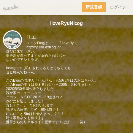
tuna.be
新規登録
ログイン
IloveRyuNicog
リエ
メインBlogは・・・「IloveRyu」
http://ryulife.exblog.jp/
遊びに来て下さい。
※更新が滞ってますが辞めたわけじゃ
ないのでアシカラズ。
Instagram（IG）されてる方はそちらでも
ゼヒ絡んでね～ん。
このBlogの管理人「りんりん」も50代半ばのおばちゃん。
このBlogの主役は愛するﾘｭｳﾃｨﾝ＊2005．9.30生まれ♂
2020/5/30天国へ旅立ちました。
我が家のニュースター
ニコジ NICOG 2019.12.9生まれ♂
2/27にお迎えしました！
宜しく(*・ｖ・*)お願いします!
管理人の家族、ﾊﾟﾊﾟ（60代前半！）
にぃにことRinは社会人まっしぐら！
時々家族ネタも有ります。
携帯からのリアルタイム更新です！ほぼ・・（笑）