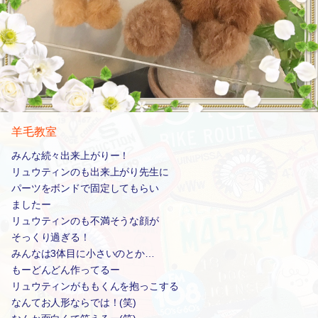
羊毛教室
みんな続々出来上がりー！
リュウティンのも出来上がり先生に
パーツをボンドで固定してもらい
ましたー
リュウティンのも不満そうな顔が
そっくり過ぎる！
みんなは3体目に小さいのとか…
もーどんどん作ってるー
リュウティンがももくんを抱っこする
なんてお人形ならでは！(笑)