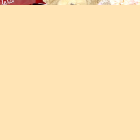
PuppilyHillsPAWS
2/26PuppilyHillsPAWSでの