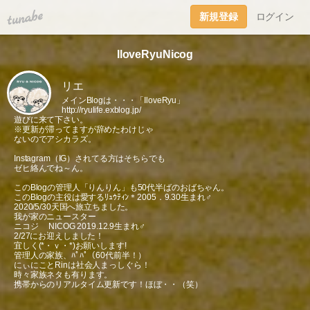
tuna.be
新規登録
ログイン
IloveRyuNicog
リエ
メインBlogは・・・「IloveRyu」
http://ryulife.exblog.jp/
遊びに来て下さい。
※更新が滞ってますが辞めたわけじゃ
ないのでアシカラズ。
Instagram（IG）されてる方はそちらでも
ゼヒ絡んでね～ん。
このBlogの管理人「りんりん」も50代半ばのおばちゃん。
このBlogの主役は愛するﾘｭｳﾃｨﾝ＊2005．9.30生まれ♂
2020/5/30天国へ旅立ちました。
我が家のニュースター
ニコジ NICOG 2019.12.9生まれ♂
2/27にお迎えしました！
宜しく(*・ｖ・*)お願いします!
管理人の家族、ﾊﾟﾊﾟ（60代前半！）
にぃにことRinは社会人まっしぐら！
時々家族ネタも有ります。
携帯からのリアルタイム更新です！ほぼ・・（笑）