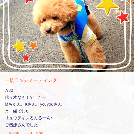
一族ランチミーティング
7/30
代々木なぅ！でしたー
Mちゃん、Kさん、youyouさん
と一緒でしたー
リュウティンるんるーん♪
ご機嫌さんでした！
#一族
#代々木