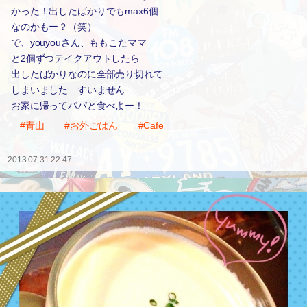
かった！出したばかりでもmax6個
なのかもー？（笑）
で、youyouさん、ももこたママ
と2個ずつテイクアウトしたら
出したばかりなのに全部売り切れて
しまいました…すいません…
お家に帰ってパパと食べよー！
#青山
#お外ごはん
#Cafe
2013.07.31 22:47