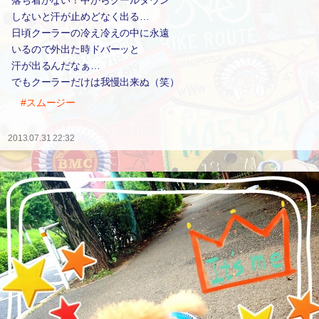
落ち着かない！中からクールダウン
しないと汗が止めどなく出る…
日頃クーラーの冷え冷えの中に永遠
いるので外出た時ドバーッと
汗が出るんだなぁ…
でもクーラーだけは我慢出来ぬ（笑）
#スムージー
2013.07.31 22:32