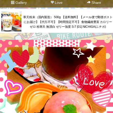
Gallery
Love
Share
寒天粉末（国内製造） 500g 【送料無料】【メール便で郵便ポスト
にお届け】【代引不可】【時間指定不可】 食物繊維豊富 カロリー
ゼロ 粉寒天 無漂白 ゼリー強度 S-7 [01] NICHIGA(ニチガ)