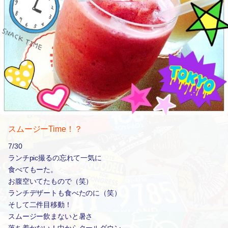
スムージーTime！？
7/30
ランチpic撮るの忘れて一気に
食べてもーた。
お腹空いてたもので（笑）
ランチデザートも食べたのに（笑）
そして二件目移動！
スムージー飲まないと暑さ