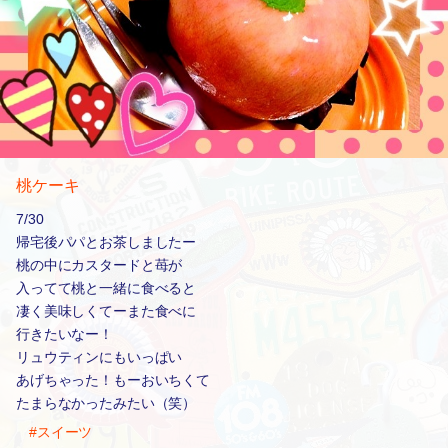
桃ケーキ
7/30
帰宅後パパとお茶しましたー
桃の中にカスタードと苺が
入ってて桃と一緒に食べると
凄く美味しくてーまた食べに
行きたいなー！
リュウティンにもいっぱい
あげちゃった！もーおいちくて
たまらなかったみたい（笑）
#スイーツ