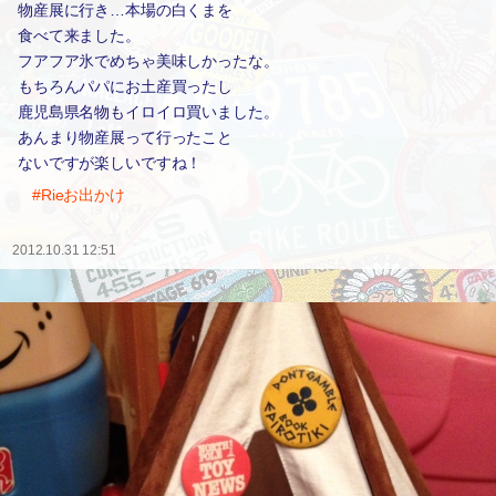
物産展に行き…本場の白くまを
食べて来ました。
フアフア氷でめちゃ美味しかったな。
もちろんパパにお土産買ったし
鹿児島県名物もイロイロ買いました。
あんまり物産展って行ったこと
ないですが楽しいですね！
#Rieお出かけ
2012.10.31 12:51