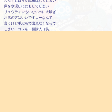
わたくし自らが蹴飛ばしてしまい
床を水浸しににもしてしまい
リュウティンもいないのに大騒ぎ…
お店の方はいいですよーなんて
言うけど手ぶらで出れなくなって
しまい…コレを一個購入（笑）
ホントにアホ過ぎて自分でも笑ける。
#@home
2012.10.31 12:43