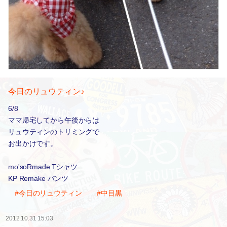
今日のリュウティン♪
6/8
ママ帰宅してから午後からは
リュウティンのトリミングで
お出かけです。
mo'soRmade Tシャツ
KP Remake パンツ
#今日のリュウティン
#中目黒
2012.10.31 15:03