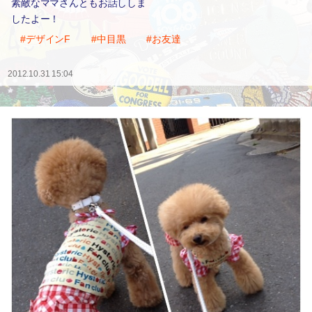
素敵なママさんともお話ししま
したよー！
#デザインF
#中目黒
#お友達
2012.10.31 15:04