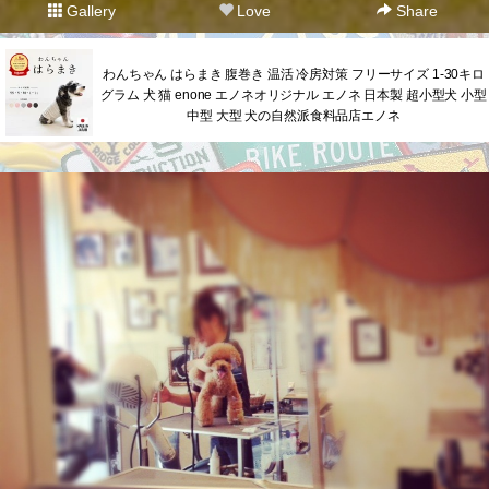
Gallery
Love
Share
わんちゃん はらまき 腹巻き 温活 冷房対策 フリーサイズ 1-30キロ
グラム 犬 猫 enone エノネオリジナル エノネ 日本製 超小型犬 小型
中型 大型 犬の自然派食料品店エノネ