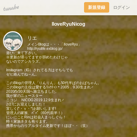
tuna.be
新規登録
ログイン
IloveRyuNicog
リエ
メインBlogは・・・「IloveRyu」
http://ryulife.exblog.jp/
遊びに来て下さい。
※更新が滞ってますが辞めたわけじゃ
ないのでアシカラズ。
Instagram（IG）されてる方はそちらでも
ゼヒ絡んでね～ん。
このBlogの管理人「りんりん」も50代半ばのおばちゃん。
このBlogの主役は愛するﾘｭｳﾃｨﾝ＊2005．9.30生まれ♂
2020/5/30天国へ旅立ちました。
我が家のニュースター
ニコジ NICOG 2019.12.9生まれ♂
2/27にお迎えしました！
宜しく(*・ｖ・*)お願いします!
管理人の家族、ﾊﾟﾊﾟ（60代前半！）
にぃにことRinは社会人まっしぐら！
時々家族ネタも有ります。
携帯からのリアルタイム更新です！ほぼ・・（笑）