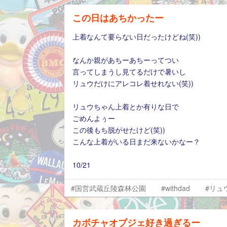
この日はあちかったー
上着なんて要らない日だったけどね(笑))
なんか親があちーあちーってつい
言ってしまうし見てるだけで暑いし
リュウだけにアレコレ着せれない(笑))
リュウちゃん上着とか有りな日で
ごめんよぅー
この後もち脱がせたけど(笑))
こんな上着がいる日まだ来ないかなー？
10/21
#国営武蔵丘陵森林公園
#withdad
#リュ
カボチャオブジェ好き過ぎるー