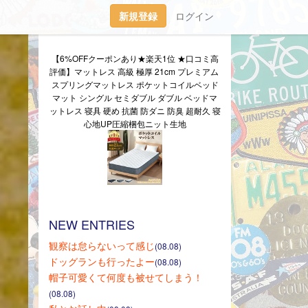
新規登録
ログイン
【6%OFFクーポンあり★楽天1位 ★口コミ高
評価】マットレス 高級 極厚 21cm プレミアム 
スプリングマットレス ポケットコイルベッド
マット シングル セミダブル ダブル ベッドマ
ットレス 寝具 硬め 抗菌 防ダニ 防臭 超耐久 寝
心地UP圧縮梱包ニット生地
NEW ENTRIES
観察は怠らないって感じ
(08.08)
ドッグランも行ったよー
(08.08)
帽子可愛くて何度も被せてしまう！
(08.08)