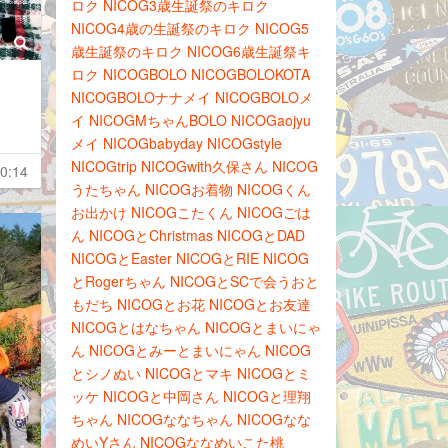
ロク
NICOG3歳生誕祭のキロク
NICOG4歳の生誕祭のキロク
NICOG5
歳生誕祭のキロク
NICOG6歳生誕祭キ
ロク
NICOGBOLO
NICOGBOLOKOTA
NICOGBOLOナナメイ
NICOGBOLOメ
イ
NICOGMちゃんBOLO
NICOGaojyu
メイ
NICOGbabyday
NICOGstyle
NICOGtrip
NICOGwith久保さん
NICOG
0:14
うたちゃん
NICOGお着物
NICOGくん
お出かけ
NICOGこたくん
NICOGごは
ん
NICOGとChristmas
NICOGとDAD
NICOGとEaster
NICOGとRIE
NICOG
とRogerちゃん
NICOGとSCで会うおと
もだち
NICOGとお花
NICOGとお友達
NICOGとはなちゃん
NICOGとまいにゃ
ん
NICOGとみーとまいにゃん
NICOG
とシノぬい
NICOGとマキ
NICOGとミ
ッケ
NICOGと中岡さん
NICOGと理翔
ちゃん
NICOGななちゃん
NICOGなな
めいYさん
NICOGななめいこた桃