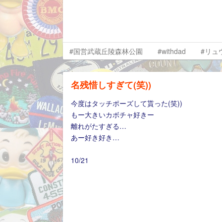
#国営武蔵丘陵森林公園
#withdad
#リュ
名残惜しすぎて(笑))
今度はタッチポーズして貰った(笑))
もー大きいカボチャ好きー
離れがたすぎる…
あー好き好き…
10/21