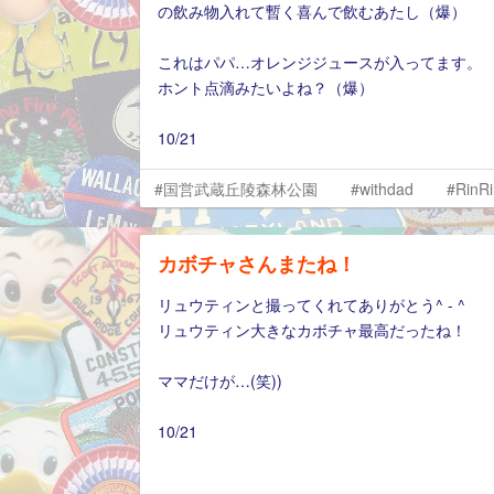
の飲み物入れて暫く喜んで飲むあたし（爆）
これはパパ…オレンジジュースが入ってます。
ホント点滴みたいよね？（爆）
10/21
#国営武蔵丘陵森林公園
#withdad
#RinR
カボチャさんまたね！
リュウティンと撮ってくれてありがとう^ - ^
リュウティン大きなカボチャ最高だったね！
ママだけが…(笑))
10/21