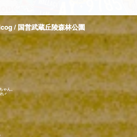
uNicog / 国営武蔵丘陵森林公園
ばちゃん。
まれ♂
）