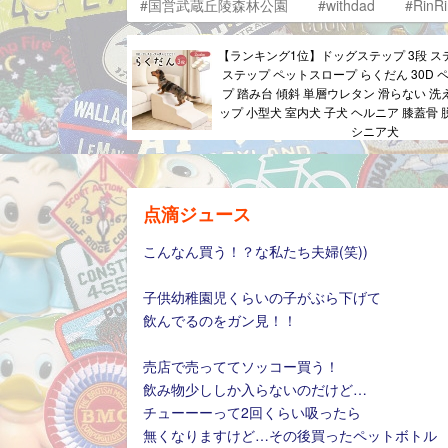
#国営武蔵丘陵森林公園
#withdad
#RinR
【ランキング1位】ドッグステップ 3段 ステ
ステップ ペットスロープ らくだん 30D 
プ 踏み台 傾斜 単層ウレタン 滑らない 洗
ップ 小型犬 室内犬 子犬 ヘルニア 膝蓋骨 
シニア犬
点滴ジュース
こんなん買う！？な私たち夫婦(笑))
子供幼稚園児くらいの子がぶら下げて
飲んでるのをガン見！！
売店で売っててソッコー買う！
飲み物少ししか入らないのだけど…
チューーーって2回くらい吸ったら
無くなりますけど…その後買ったペットボトル