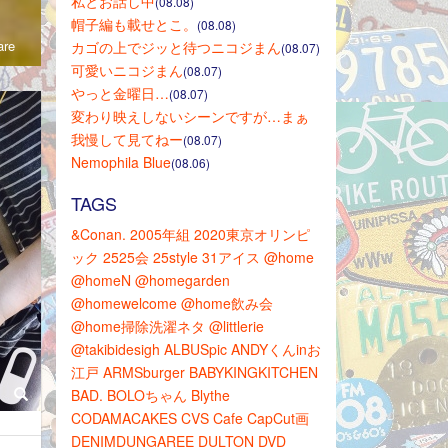
私とお話し中
(08.08)
帽子編も載せとこ。
(08.08)
re
カゴの上でジッと待つニコジまん
(08.07)
可愛いニコジまん
(08.07)
やっと金曜日…
(08.07)
変わり映えしないシーンですが…まぁ
我慢して見てねー
(08.07)
Nemophila Blue
(08.06)
TAGS
&Conan.
2005年組
2020東京オリンピ
ック
2525会
25style
31アイス
@home
@homeN
@homegarden
@homewelcome
@home飲み会
@home掃除洗濯ネタ
@littlerie
@takibidesigh
ALBUSpic
ANDYくんinお
江戸
ARMSburger
BABYKINGKITCHEN
BAD.
BOLOちゃん
Blythe
CODAMACAKES
CVS
Cafe
CapCut画
DENIMDUNGAREE
DULTON
DVD