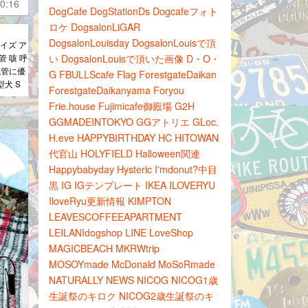
0:16
DogCafe
DogStationDs
Dogcafeフォト
ロケ
DogsalonLiGAR
DogsalonLouisday
DogsalonLouisで頂
サイズ ア
管 咳 呼
い
DogsalonLouisで頂いた画像
D・O・
気管に優
G
FBULLScafe
Flag
ForestgateDaikan
型犬 S
ForestgateDaikanyama
Foryou
Frie.house
Fujimicafe御殿場
G2H
GGMADEINTOKYO
GGアトリエ
GLoc.
H.eve
HAPPYBIRTHDAY
HC
HITOWAN
代官山
HOLYFIELD
Halloween関連
Happybabyday
Hysteric
I'mdonut?中目
黒
IG
IGテンプレート
IKEA
ILOVERYU
IloveRyu更新情報
KIMPTON
LEAVESCOFFEEAPARTMENT
LEILANIdogshop
LINE
LoveShop
MAGICBEACH
MKRWtrip
MOSOYmade
McDonald
MoSoRmade
NATURALLY
NEWS
NICOG
NICOG1歳
生誕祭のキロク
NICOG2歳生誕祭のキ