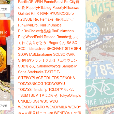
PacificDRIVEIN
PandeBouvi
PetCity買
い物
PuppilyHillsblog
PuppilyHillspaws
7:28
Quintet
R.I.P.
RIAN
RYUNICOGbro
RYUSUB
Re.
Remake
Rieお出かけ
Rin&RyuBro.
RinRinChoice
RinRinChoice食品編
RinRinkitchen
RingWoodField
Rmade
Rmade使って
くれてありがとう!
Rogerくん
SA
SC
SCChristmastree
SHONANT-SITE
SKH
SLOWTABLEnakame
SOLSOPARK
SRKRWソラレミクルミリュウウェン
SUBちゃん
Salondeyoyogi
SampleK'
Seria
Starbucks
T-SITE
T-
SITEIVYPLACE
TDL
TDS
TENOHA
TODAYSNICOG
TODAYSRYU
TODAYSfriendship
TOLOTアルバム
TSUMTSUM
TVつぶやき
TokyoOlimpic
UNIQLO
USJ
WBC
WDG
7:25
WENDYKOTARO
WENDYMILK
WENDY
さんの形見服ニコジst
WENDYさんの形