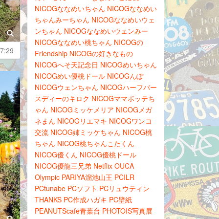
NICOGななめいちゃん
NICOGななめい
ちゃんみーちゃん
NICOGななめいウェ
ンちゃん
NICOGななめいウェンみー
NICOGななめい桃ちゃん
NICOGの
7:29
Friendship
NICOGの好きなもの
NICOGへそ天記念日
NICOGめいちゃん
NICOGめい優桃ドール
NICOGんぽ
NICOGウェンちゃん
NICOGハーフバー
スディーのキロク
NICOGママボッテち
ゃん
NICOGミッケメリア
NICOGメガ
ネまん
NICOGリエマキ
NICOGワンコ
交流
NICOG姉ミッケちゃん
NICOG桃
ちゃん
NICOG桃ちゃんこたくん
NICOG優くん
NICOG優桃ドール
NICOG優龍三兄弟
Netflix
OUCA
Olympic
PARIYA溜池山王
PCILR
PCtunabe
PCソフト
PCリュウティン
THANKS
PC作成ハガキ
PC壁紙
PEANUTScafe青葉台
PHOTOIS写真展