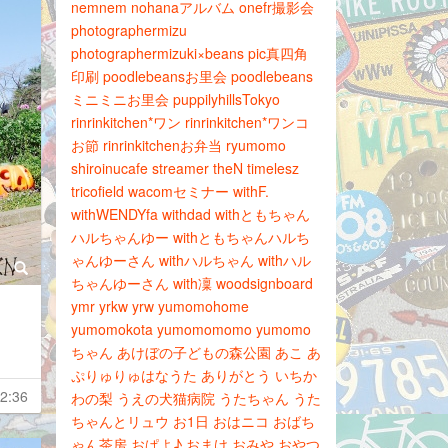
nemnem
nohanaアルバム
onefr撮影会
photographermizu
photographermizuki×beans
pic真四角
印刷
poodlebeansお里会
poodlebeans
ミニミニお里会
puppilyhillsTokyo
rinrinkitchen*ワン
rinrinkitchen*ワンコ
お節
rinrinkitchenお弁当
ryumomo
shiroinucafe
streamer
theN
timelesz
tricofield
wacomセミナー
withF.
withWENDYfa
withdad
withともちゃん
ハルちゃんゆー
withともちゃんハルち
ゃんゆーさん
withハルちゃん
withハル
ちゃんゆーさん
with凜
woodsignboard
ymr
yrkw
yrw
yumomohome
yumomokota
yumomomomo
yumomo
ちゃん
あけぼの子どもの森公園
あこ
あ
ぷりゅりゅはなうた
ありがとう
いちか
2:36
わの梨
うえの犬猫病院
うたちゃん
うた
ちゃんとリュウ
お1日
おはニコ
おばち
ゃん茶房
おぱよ♪
おまけ
おみや
おやつ