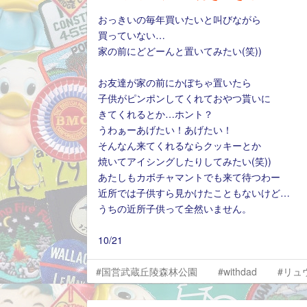
おっきいの毎年買いたいと叫びながら
買っていない…
家の前にどどーんと置いてみたい(笑))
お友達が家の前にかぼちゃ置いたら
子供がピンポンしてくれておやつ貰いに
きてくれるとか…ホント？
うわぁーあげたい！あげたい！
そんなん来てくれるならクッキーとか
焼いてアイシングしたりしてみたい(笑))
あたしもカボチャマントでも来て待つわー
近所では子供すら見かけたこともないけど…
うちの近所子供って全然いません。
10/21
#国営武蔵丘陵森林公園
#withdad
#リュ