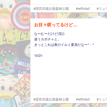
#国営武蔵丘陵森林公園
#withdad
#リュ
お目々瞑ってるけど…
なーむーだけど(笑))
違うカボチャと。
きっとこれは夜のイルミ要員だなー^ - ^
10/21
#国営武蔵丘陵森林公園
#withdad
#リュ