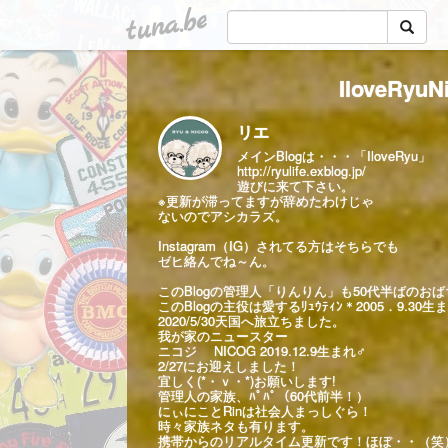
tuna.be
IloveRy
リエ
メインBlogは・・・「IloveRyu」
http://ryulife.exblog.jp/
遊びに来て下さい。
※更新が滞ってますが辞めたわけじゃ
ないのでアシカラズ。
Instagram（IG）されてる方はそちらでも
ゼヒ絡んでね～ん。
このBlogの管理人「りんりん」も50代半ばのお
このBlogの主役は愛するﾘｭｳﾃｨﾝ＊2005．9.30生
2020/5/30天国へ旅立ちました。
我が家のニュースター
ニコジ NICOG 2019.12.9生まれ♂
2/27にお迎えしました！
宜しく(*・ｖ・*)お願いします!
管理人の家族、ﾊﾟﾊﾟ（60代前半！）
にぃにことRinは社会人まっしぐら！
時々家族ネタも有ります。
携帯からのリアルタイム更新です！ほぼ・・（笑