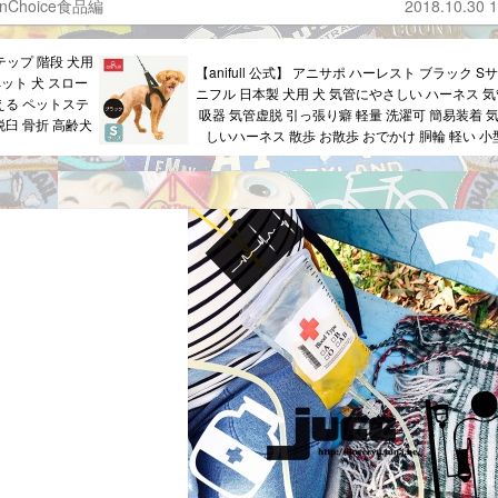
inChoice食品編
2018.10.30 1
ップ 階段 犬用
【anifull 公式】 アニサポ ハーレスト ブラック S
ペット 犬 スロー
ニフル 日本製 犬用 犬 気管にやさしい ハーネス 気
える ペットステ
吸器 気管虚脱 引っ張り癖 軽量 洗濯可 簡易装着 
脱臼 骨折 高齢犬
しいハーネス 散歩 お散歩 おでかけ 胴輪 軽い 小