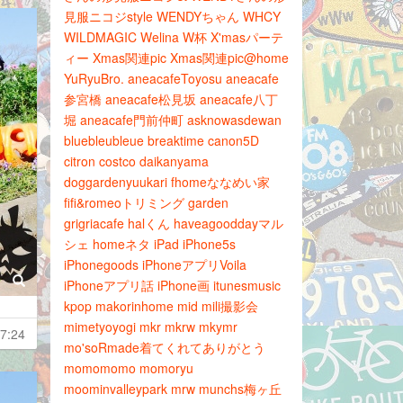
見服ニコジstyle
WENDYちゃん
WHCY
WILDMAGIC
Welina
W杯
X'masパーテ
ィー
Xmas関連pic
Xmas関連pic@home
YuRyuBro.
aneacafeToyosu
aneacafe
参宮橋
aneacafe松見坂
aneacafe八丁
堀
aneacafe門前仲町
asknowasdewan
bluebleubleue
breaktime
canon5D
citron
costco
daikanyama
doggardenyuukari
fhomeななめい家
fifi&romeoトリミング
garden
grigriacafe
halくん
haveagooddayマル
シェ
homeネタ
iPad
iPhone5s
iPhonegoods
iPhoneアプリVoila
iPhoneアプリ話
iPhone画
itunesmusic
kpop
makorinhome
mid
mili撮影会
mimetyoyogi
mkr
mkrw
mkymr
7:24
mo'soRmade着てくれてありがとう
momomomo
momoryu
moominvalleypark
mrw
munchs梅ヶ丘