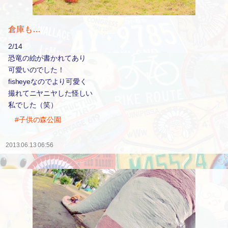
倉庫も…
2/14
恐竜の絵が書かれてあり
可愛いのでした！
fisheyeなのでより可愛く
撮れてニヤニヤした怪しい
私でした（笑）
#子供の森公園
2013.06.13 06:56