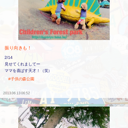
振り向きも！
2/14
見せてくれましてー
ママを喜ばす天才！（笑）
#子供の森公園
2013.06.13 06:52