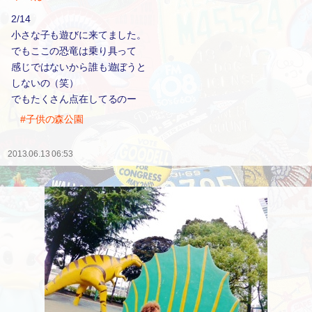
2/14
小さな子も遊びに来てました。
でもここの恐竜は乗り具って
感じではないから誰も遊ぼうと
しないの（笑）
でもたくさん点在してるのー
#子供の森公園
2013.06.13 06:53