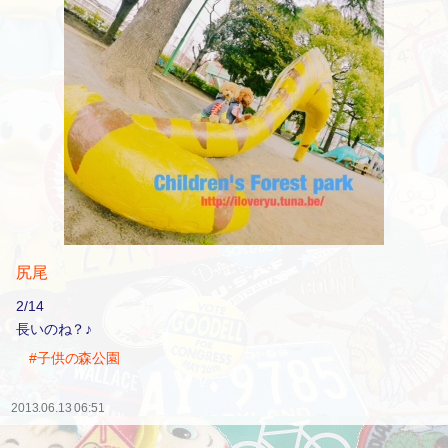
尻尾
2/14
長いのね？♪
#子供の森公園
2013.06.13 06:51