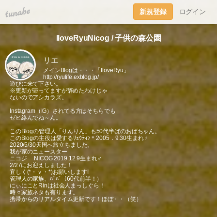
tuna.be
新規登録
ログイン
IloveRyuNicog / 子供の森公園
リエ
メインBlogは・・・「IloveRyu」
http://ryulife.exblog.jp/
遊びに来て下さい。
※更新が滞ってますが辞めたわけじゃ
ないのでアシカラズ。
Instagram（IG）されてる方はそちらでも
ゼヒ絡んでね～ん。
このBlogの管理人「りんりん」も50代半ばのおばちゃん。
このBlogの主役は愛するﾘｭｳﾃｨﾝ＊2005．9.30生まれ♂
2020/5/30天国へ旅立ちました。
我が家のニュースター
ニコジ NICOG 2019.12.9生まれ♂
2/27にお迎えしました！
宜しく(*・ｖ・*)お願いします!
管理人の家族、ﾊﾟﾊﾟ（60代前半！）
にぃにことRinは社会人まっしぐら！
時々家族ネタも有ります。
携帯からのリアルタイム更新です！ほぼ・・（笑）