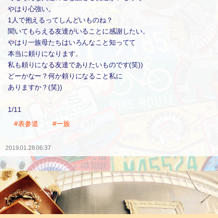
やはり心強い。
1人で抱えるってしんどいものね？
聞いてもらえる友達がいることに感謝したい。
やはり一族母たちはいろんなこと知ってて
本当に頼りになります。
私も頼りになる友達でありたいものです(笑))
どーかなー？何か頼りになること私に
ありますか？(笑))
1/11
#表参道
#一族
2019.01.28 06:37