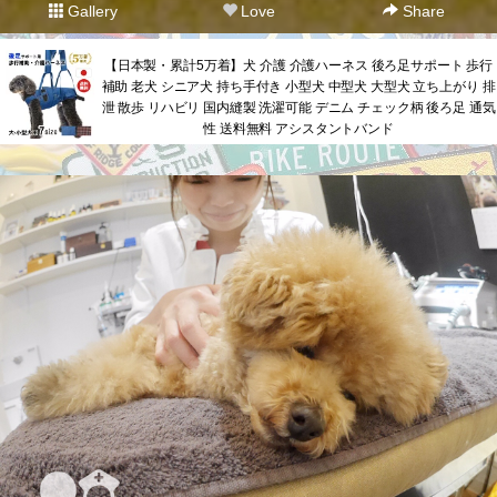
Gallery
Love
Share
【日本製・累計5万着】犬 介護 介護ハーネス 後ろ足サポート 歩行
補助 老犬 シニア犬 持ち手付き 小型犬 中型犬 大型犬 立ち上がり 排
泄 散歩 リハビリ 国内縫製 洗濯可能 デニム チェック柄 後ろ足 通気
性 送料無料 アシスタントバンド