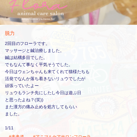
脱力
2回目のフローラです。
マッサージと鍼治療しました。
鍼は結構多目でした。
でもなんて事なく平気そうでした。
今日はウェンちゃんも来てくれて猫様たちも
活発でなんか落ち着きないリュウでしたが
頑張っていたよー
リュウもランチ先にしたし今日は遊ぶ日
と思ったよね？(笑))
また漢方の痛み止めを処方してもらい
ました。
1/11
#表参道
#アニマルケアサロンフローラ