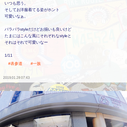
いつも思う。
そしてお洋服着てる姿がホント
可愛いなぁ。
バラバラstyleだけどお揃いも良いけど
たまにはこんな風にそれぞれなstyleと
それはそれで可愛いなー
1/11
#表参道
#一族
2019.01.28 07:43