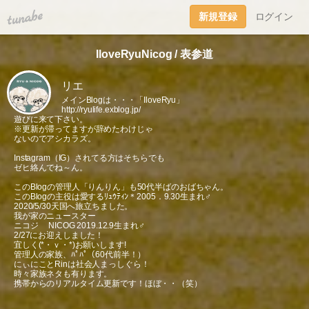
tuna.be
新規登録
ログイン
IloveRyuNicog / 表参道
リエ
メインBlogは・・・「IloveRyu」
http://ryulife.exblog.jp/
遊びに来て下さい。
※更新が滞ってますが辞めたわけじゃ
ないのでアシカラズ。
Instagram（IG）されてる方はそちらでも
ゼヒ絡んでね～ん。
このBlogの管理人「りんりん」も50代半ばのおばちゃん。
このBlogの主役は愛するﾘｭｳﾃｨﾝ＊2005．9.30生まれ♂
2020/5/30天国へ旅立ちました。
我が家のニュースター
ニコジ NICOG 2019.12.9生まれ♂
2/27にお迎えしました！
宜しく(*・ｖ・*)お願いします!
管理人の家族、ﾊﾟﾊﾟ（60代前半！）
にぃにことRinは社会人まっしぐら！
時々家族ネタも有ります。
携帯からのリアルタイム更新です！ほぼ・・（笑）