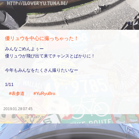
優リュウを中心に撮っちゃった！
みんなごめんよぅー
優リュウが飛び出て来てチャンスとばかりに！
今年もみんなをたくさん撮りたいなー
1/11
#表参道
#YuRyuBro.
2019.01.28 07:45