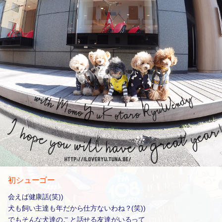
初シューゴー
会えば健康話(笑))
犬も飼い主達も年だから仕方ないわね？(笑))
でもそんな犬達のこと話せる友達がいるって