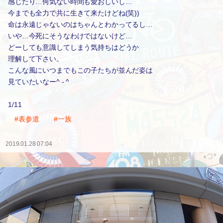
感じたり…何気ない時間も愛おしいし…
今までも全力で共に生きて来たけどね(笑))
命は永遠じゃないのはちゃんとわかってるし…
いや…今死にそうなわけではないけど…
どーしても意識してしまう気持ちはどうか
理解して下さい。
こんな風にいつまでもこの子たちが並んだ姿は
見ていたいなー^ - ^
1/11
#表参道
#一族
2019.01.28 07:04