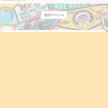
次のページ »
ギャラリー
最近の投稿
観察は怠らないって感じ
(08.08)
ドッグランも行ったよー
(08.08)
帽子可愛くて何度も被せてしまう！
(08.08)
私とお話し中
(08.08)
帽子編も載せとこ。
(08.08)
カゴの上でジッと待つニコジまん
(08.07)
可愛いニコジまん
(08.07)
やっと金曜日…
(08.07)
変わり映えしないシーンですが…まぁ我慢して見てねー
(08.07)
Nemophila Blue
(08.06)