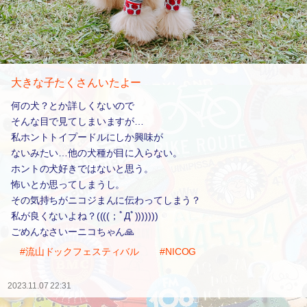
大きな子たくさんいたよー
何の犬？とか詳しくないので
そんな目で見てしまいますが…
私ホントトイプードルにしか興味が
ないみたい…他の犬種が目に入らない。
ホントの犬好きではないと思う。
怖いとか思ってしまうし。
その気持ちがニコジまんに伝わってしまう？
私が良くないよね？((((；ﾟДﾟ)))))))
ごめんなさいーニコちゃん🙏
#流山ドックフェスティバル
#NICOG
2023.11.07 22:31