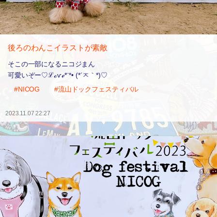
後ろのわんこイラストが素敵
そこの一部になるニコジまん
可愛いぞー♡ℒℴѵℯ*¨*• (*´ㅈ｀*)♡
#NICOG
#流山ドックフェスティバル
2023.11.07 22:27