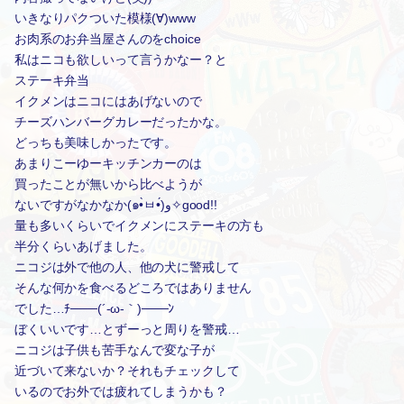
いきなりパクついた模様(∀)www
お肉系のお弁当屋さんのをchoice
私はニコも欲しいって言うかなー？と
ステーキ弁当
イクメンはニコにはあげないので
チーズハンバーグカレーだったかな。
どっちも美味しかったです。
あまりこーゆーキッチンカーのは
買ったことが無いから比べようが
ないですがなかなか(๑•̀ㅂ•́)و✧good!!
量も多いくらいでイクメンにステーキの方も
半分くらいあげました。
ニコジは外で他の人、他の犬に警戒して
そんな何かを食べるどころではありません
でした…ﾁ───(´-ω-｀)───ﾝ
ぼくいいです…とずーっと周りを警戒…
ニコジは子供も苦手なんで変な子が
近づいて来ないか？それもチェックして
いるのでお外では疲れてしまうかも？