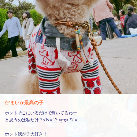
佇まいが最高の子
ホントそこにいるだけで輝いてるわー
と思うのは私だけ？ｸｽｯ∗˚(* ˃̤൬˂̤ *)˚∗
ホント我が子大好き！