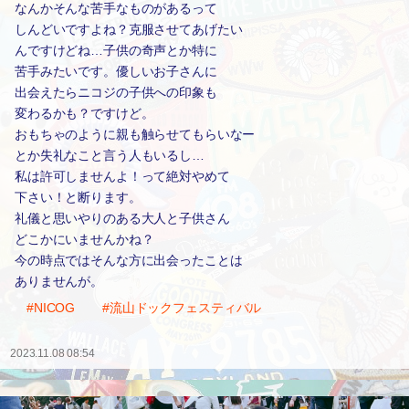
なんかそんな苦手なものがあるって
しんどいですよね？克服させてあげたい
んですけどね…子供の奇声とか特に
苦手みたいです。優しいお子さんに
出会えたらニコジの子供への印象も
変わるかも？ですけど。
おもちゃのように親も触らせてもらいなー
とか失礼なこと言う人もいるし…
私は許可しませんよ！って絶対やめて
下さい！と断ります。
礼儀と思いやりのある大人と子供さん
どこかにいませんかね？
今の時点ではそんな方に出会ったことは
ありませんが。
#NICOG
#流山ドックフェスティバル
2023.11.08 08:54