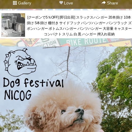
Gallery
Love
Share
[クーポンで5％OFF] [即日出荷] スラックスハンガー 20本掛け 10本
掛け 5本掛け 棚付き サイドフック パンツハンガー パンツラック ズ
ボンハンガー ボトムスハンガー パンツハンガー 大容量 キャスター
コンパクト スリム 白 黒 ハンガー 押入れ収納