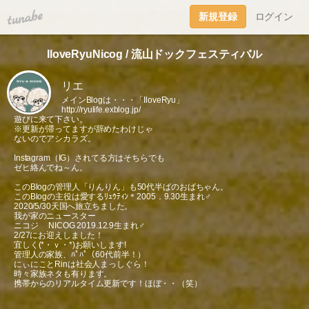
tuna.be
新規登録
ログイン
IloveRyuNicog / 流山ドックフェスティバル
リエ
メインBlogは・・・「IloveRyu」
http://ryulife.exblog.jp/
遊びに来て下さい。
※更新が滞ってますが辞めたわけじゃ
ないのでアシカラズ。
Instagram（IG）されてる方はそちらでも
ゼヒ絡んでね～ん。
このBlogの管理人「りんりん」も50代半ばのおばちゃん。
このBlogの主役は愛するﾘｭｳﾃｨﾝ＊2005．9.30生まれ♂
2020/5/30天国へ旅立ちました。
我が家のニュースター
ニコジ NICOG 2019.12.9生まれ♂
2/27にお迎えしました！
宜しく(*・ｖ・*)お願いします!
管理人の家族、ﾊﾟﾊﾟ（60代前半！）
にぃにことRinは社会人まっしぐら！
時々家族ネタも有ります。
携帯からのリアルタイム更新です！ほぼ・・（笑）