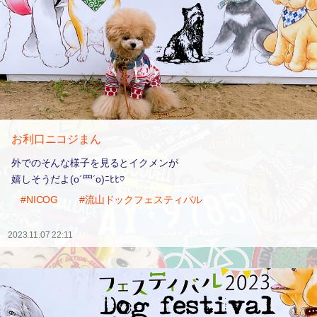
お利口ニコジまん
外でのそんな様子を見るとイクメンが
嬉しそうだよ(o´罒´o)ﾆﾋﾋ♡
#NICOG
#流山ドックフェスティバル
2023.11.07 22:11