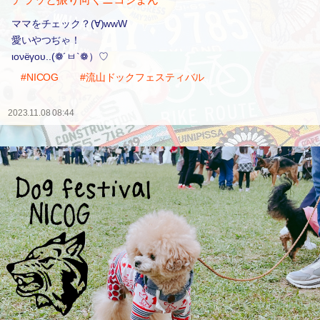
ママをチェック？(∀)wwW
愛いやつぢゃ！
ιονёγου..(❁´ㅂ`❁）♡
#NICOG
#流山ドックフェスティバル
2023.11.08 08:44