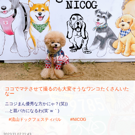
ココでマテさせて撮るのも大変そうなワンコたくさんいた
なー
ニコジまん優秀な方かにゃ？(笑))
…と親バカになるわ(笑´ｗ｀)
#流山ドックフェスティバル
#NICOG
2023.11.07 21:43