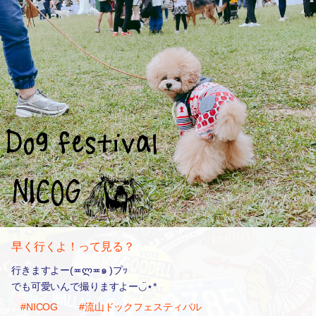
早く行くよ！って見る？
行きますよー(≖ლ≖๑ )プｯ
でも可愛いんで撮りますよー◡̈⋆*
#NICOG
#流山ドックフェスティバル