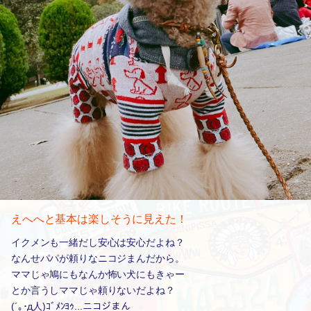
えへへと基本は楽しそうに見えた！
イクメンも一緒だし安心は安心だよね？
なんせパパが頼りなニコジまんだから。
ママじゃ鳩にもなんか怖い犬にもきゃー
とか言うしママじゃ頼りないだよね？
(´｡･д人)ｺﾞﾒﾝﾖｩ...ニコジまん