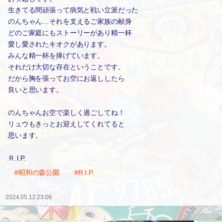
生きてる間頑張って病気と戦い立派だった
のんちゃん…それを支えるご家族の献身
どのご家庭にもストーリーがあり精一杯
愛し愛されたキオクがあります。
みんな精一杯を捧げています。
それだけ大切な存在ということです。
だから胸を張ってお空にお返ししたら
良いと思います。
のんちゃんお空で楽しく過ごしてね！
リュウもきっとお迎えしてくれてると
思います。
Ｒ.I.P.
#昭和の森公園
#R.I.P.
2024.05.12 23:06