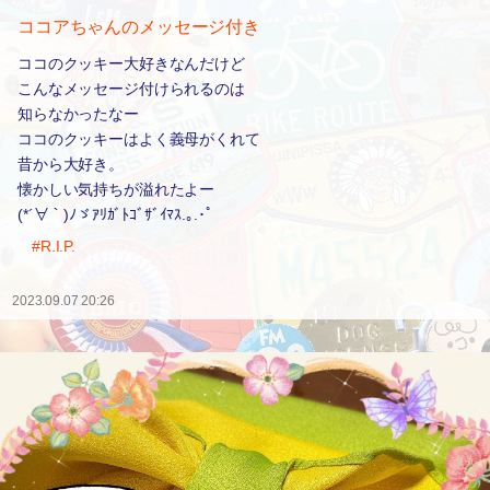
ココアちゃんのメッセージ付き
ココのクッキー大好きなんだけど
こんなメッセージ付けられるのは
知らなかったなー
ココのクッキーはよく義母がくれて
昔から大好き。
懐かしい気持ちが溢れたよー
(*´∀｀)ﾉゞｱﾘｶﾞﾄｺﾞｻﾞｲﾏｽ.｡.･ﾟ
#R.I.P.
2023.09.07 20:26