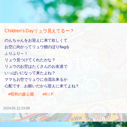
Children's Dayリュウ見えてるー？
のんちゃんをお迎えに来て欲しくて
お空に向かってリュウ鯉のぼりflagを
ふりふり～！
リュウ見つけてくれたかな？
リュウのお空はたくさんのお友達で
いっぱいになって来たよね？
ママもお空でリュウに合流出来るか
心配です…お願いだから迎えに来てよね？
#昭和の森公園
#R.I.P.
2024.05.12 23:09