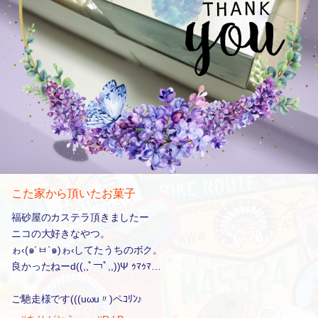
こた家から頂いたお菓子
福砂屋のカステラ頂きましたー
ニコの大好きなやつ。
ゎ‹(๑´ㅂ`๑)ゎ‹してたうちのボク。
良かったねーd((,,ﾟ￢ﾟ,,))Ψ ｩﾏｩﾏ…
ご馳走様です(((uωu〃)ペｺﾘﾝ♪