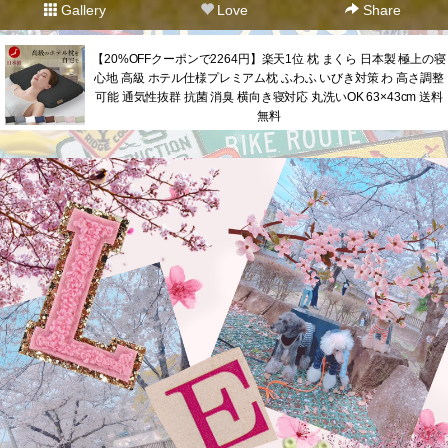
Gallery
Love
Share
【20%OFFクーポンで2264円】楽天1位 枕 まくら 日本製 極上の寝
心地 高級 ホテル仕様プレミアム枕 ふわふ いびき対策 わ 高さ調整
可能 通気性抜群 抗菌 消臭 横向き寝対応 丸洗いOK 63×43cm 送料
無料