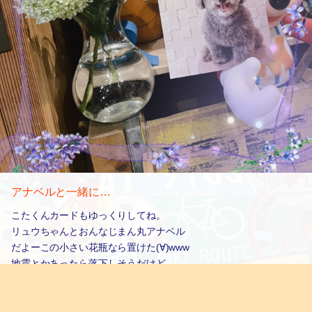
アナベルと一緒に…
こたくんカードもゆっくりしてね。
リュウちゃんとおんなじまん丸アナベル
だよーこの小さい花瓶なら置けた(∀)www
地震とかあったら落下しそうだけど…
地震の時は速攻走って花瓶を撤去しなきゃ
だわ(笑´ｗ｀)