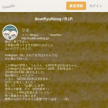
tuna.be
新規登録
ログイン
IloveRyuNicog / R.I.P.
リエ
メインBlogは・・・「IloveRyu」
http://ryulife.exblog.jp/
遊びに来て下さい。
※更新が滞ってますが辞めたわけじゃ
ないのでアシカラズ。
Instagram（IG）されてる方はそちらでも
ゼヒ絡んでね～ん。
このBlogの管理人「りんりん」も50代半ばのおばちゃん。
このBlogの主役は愛するﾘｭｳﾃｨﾝ＊2005．9.30生まれ♂
2020/5/30天国へ旅立ちました。
我が家のニュースター
ニコジ NICOG 2019.12.9生まれ♂
2/27にお迎えしました！
宜しく(*・ｖ・*)お願いします!
管理人の家族、ﾊﾟﾊﾟ（60代前半！）
にぃにことRinは社会人まっしぐら！
時々家族ネタも有ります。
携帯からのリアルタイム更新です！ほぼ・・（笑）