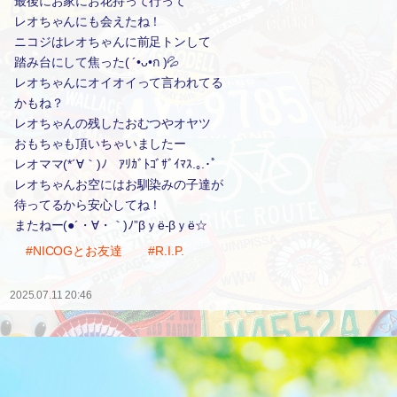
最後にお家にお花持って行って
レオちゃんにも会えたね！
ニコジはレオちゃんに前足トンして
踏み台にして焦った( ´•ᴗ•ก )💦
レオちゃんにオイオイって言われてる
かもね？
レオちゃんの残したおむつやオヤツ
おもちゃも頂いちゃいましたー
レオママ(*´∀｀)ﾉゞｱﾘｶﾞﾄｺﾞｻﾞｲﾏｽ.｡.･ﾟ
レオちゃんお空にはお馴染みの子達が
待ってるから安心してね！
またねー(●´・∀・｀)ﾉ”βｙё-βｙё☆
#NICOGとお友達
#R.I.P.
2025.07.11 20:46