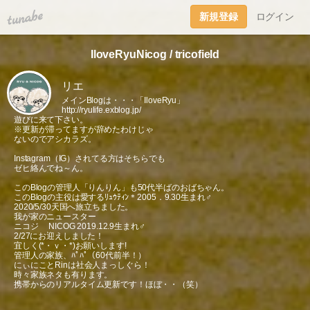
tuna.be
新規登録
ログイン
IloveRyuNicog / tricofield
リエ
メインBlogは・・・「IloveRyu」
http://ryulife.exblog.jp/
遊びに来て下さい。
※更新が滞ってますが辞めたわけじゃ
ないのでアシカラズ。
Instagram（IG）されてる方はそちらでも
ゼヒ絡んでね～ん。
このBlogの管理人「りんりん」も50代半ばのおばちゃん。
このBlogの主役は愛するﾘｭｳﾃｨﾝ＊2005．9.30生まれ♂
2020/5/30天国へ旅立ちました。
我が家のニュースター
ニコジ NICOG 2019.12.9生まれ♂
2/27にお迎えしました！
宜しく(*・ｖ・*)お願いします!
管理人の家族、ﾊﾟﾊﾟ（60代前半！）
にぃにことRinは社会人まっしぐら！
時々家族ネタも有ります。
携帯からのリアルタイム更新です！ほぼ・・（笑）