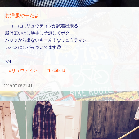
お洋服やーだよ！
…ココにはリュウティンが試着出来る
服は無いのに勝手に予測してボク
バックから出ないもーん！なリュウティン
カバンにしがみついてます😅
7/4
#リュウティン
#tricofield
2019.07.08 21:41