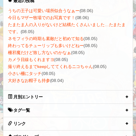
最近の投稿
うちの王子は可愛い場所似合うなぁー
(08.06)
今日もマザー牧場でのお写真です！
(08.06)
たまたま人の入りがないけど結構たくさんいました…たまたま
です。
(08.05)
ネモフィラの時期も素敵だと初めて知る
(08.05)
終わってるチューリップも多いけどねー
(08.05)
柵邪魔だけど致し方ないのかなぁ
(08.05)
カメラ目線もくれますヨ
(08.05)
撮り終えるまでkeepしててくれるニコちゃん
(08.05)
小さい柵にタッチ
(08.05)
大好きなお帽子も持参
(08.04)
月別エントリー
タグ一覧
リンク