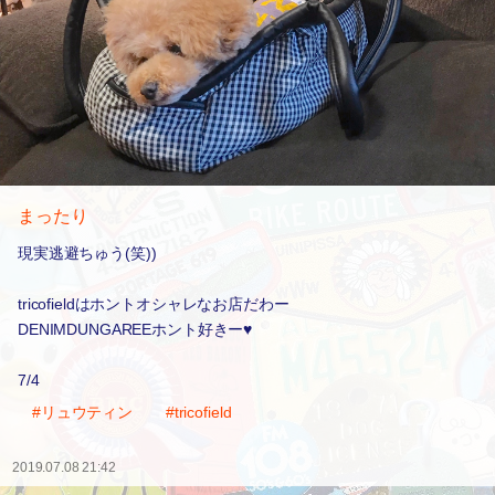
まったり
現実逃避ちゅう(笑))
tricofieldはホントオシャレなお店だわー
DENIMDUNGAREEホント好きー♥️
7/4
#リュウティン
#tricofield
2019.07.08 21:42