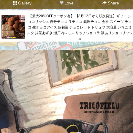
Gallery
Love
Share
【最大20%OFFクーポン有】 【8月12日から順次発送】ギフト シ
ョコリッシュ 自分チョコ 生チョコ 義理チョコ 会社 スイーツ チョ
コ 生チョコアイス 個包装 チョコレート トリュフ 大容量 いちごミ
ルク 抹茶あずき 瀬戸内レモン リッチショコラ 訳ありショコリッシ
ュ