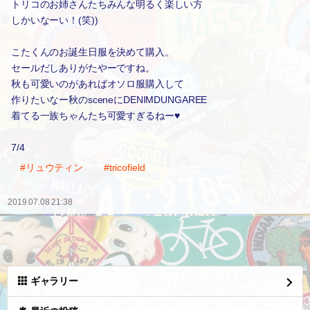
トリコのお姉さんたちみんな明るく楽しい方
しかいなーい！(笑))
こたくんのお誕生日服を決めて購入。
セールだしありがたやーですね。
秋も可愛いのがあればオソロ服購入して
作りたいなー秋のsceneにDENIMDUNGAREE
着てる一族ちゃんたち可愛すぎるねー♥️
7/4
#リュウティン
#tricofield
2019.07.08 21:38
ギャラリー