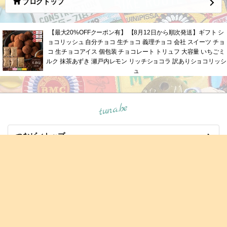
ブログトップ
【最大20%OFFクーポン有】 【8月12日から順次発送】ギフト シ
ョコリッシュ 自分チョコ 生チョコ 義理チョコ 会社 スイーツ チョ
コ 生チョコアイス 個包装 チョコレート トリュフ 大容量 いちごミ
ルク 抹茶あずき 瀬戸内レモン リッチショコラ 訳ありショコリッシ
ュ
tuna.be
つなビィトップ
新着エントリ一覧
人気のブログ
マイページログイン