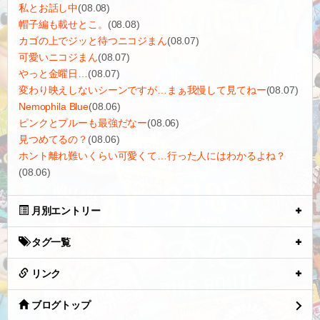
私とお話し中
(08.08)
帽子編も載せとこ。
(08.08)
カゴの上でジッと待つニコジまん
(08.07)
可愛いニコジまん
(08.07)
やっと金曜日…
(08.07)
変わり映えしないシーンですが…まぁ我慢して見てねー
(08.07)
Nemophila Blue
(08.06)
ピンクとプルーも最強だなー
(08.06)
見つめてるの？
(08.06)
ホント離れ難いくらい可愛くて…行った人にはわかるよね？
(08.06)
月別エントリー
タグ一覧
リンク
ブログトップ