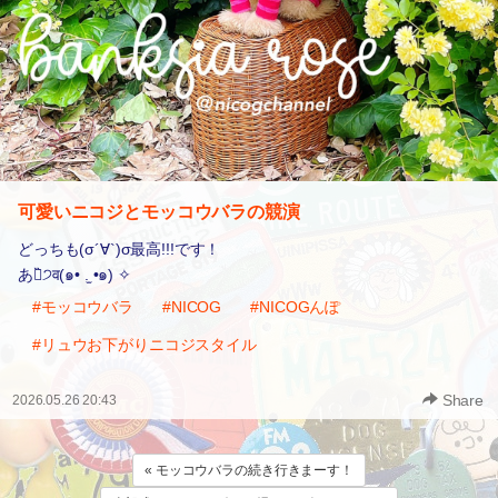
可愛いニコジとモッコウバラの競演
どっちも(σ´∀`)σ最高!!!です！
あㄜ̏੭व(๑• .̫ •๑) ✧
#モッコウバラ
#NICOG
#NICOGんぽ
#リュウお下がりニコジスタイル
Share
2026.05.26 20:43
« モッコウバラの続き行きまーす！