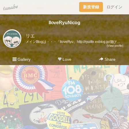
tuna.be
新規登録
ログイン
IloveRyuNicog
リエ
メインBlogは・・・「IloveRyu」http://ryulife.exblog.jp/遊びに来て下さい。※更新が滞ってますが辞めたわけじゃないのでアシカラズ。Instagram（IG）されてる方はそちらでもゼヒ絡んでね～ん。このBlogの管理人「りんりん」も50代半ばのおばちゃん。このBlogの主役は愛するﾘｭｳﾃｨﾝ＊2005．9.30生まれ♂2020/5/30天国へ旅立ちました。我が家のニュースターニコジ NICOG 2019.12.9生まれ♂2/27にお迎えしました！宜しく(*・ｖ・*)お願いします!管理人の家族、ﾊﾟﾊﾟ（60代前半！）にぃにことRinは社会人まっしぐら！時々家族ネタも有ります。携帯からのリアルタイム更新です！ほぼ・・（笑）
[View profile]
Gallery
Love
Share