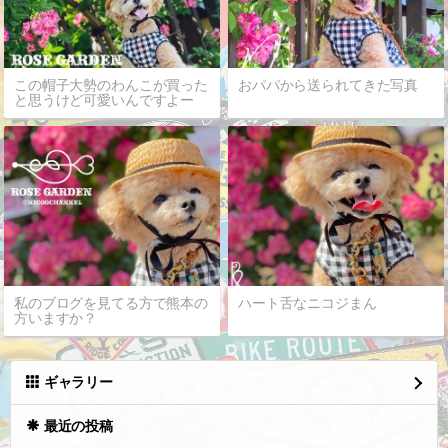
この帽子大勢のわんこが買った
おパパから送られてきた写真
と思うけど可愛いんですよー
私のブログを見てる方で熊本の
ハート舌なニコジまん
方いますか？
ギャラリー
最近の投稿