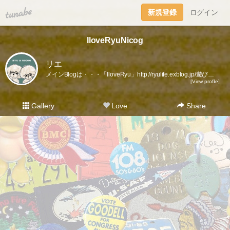
tuna.be
新規登録
ログイン
IloveRyuNicog
リエ
メインBlogは・・・「IloveRyu」http://ryulife.exblog.jp/遊びに来て下さい。※更新が滞ってますが辞めたわけじゃないのでアシカラズ。Instagram（IG）されてる方はそちらでもゼヒ絡んでね～ん。このBlogの管理人「りんりん」も50代半ばのおばちゃん。このBlogの主役は愛するﾘｭｳﾃｨﾝ＊2005．9.30生まれ♂2020/5/30天国へ旅立ちました。我が家のニュースターニコジ NICOG 2019.12.9生まれ♂2/27にお迎えしました！宜しく(*・ｖ・*)お願いします!管理人の家族、ﾊﾟﾊﾟ（60代前半！）にぃにことRinは社会人まっしぐら！時々家族ネタも有ります。携帯からのリアルタイム更新です！ほぼ・・（笑）
[View profile]
Gallery
Love
Share