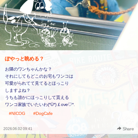
ぽやっと眺める？
お隣のワンちゃんかな？
それにしてもどこのお宅もワンコは
可愛がられてて見てるとほっこり
しますよね？
うちも誰かにほっこりして貰える
ワンコ家族でいたいわ(*Ü*)￡ον℮♡*.
#NICOG
#DogCafe
Share
2026.06.02 09:41