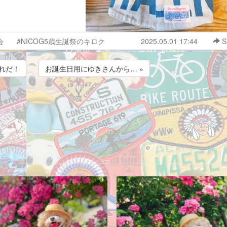
会
#NICOG5歳生誕祭のキロク
2025.05.01 17:44
S
これだ！
お誕生日用にゆきさんから… »