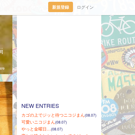
新規登録
ログイン
アシカラズ。Instagram（IG）されてる方はそちらでもゼヒ絡んでね～ん。このBlogの管理人「りんりん」も50代半ばのおばちゃん。このBlogの主役は愛するﾘｭｳﾃｨﾝ＊2005．9.30生まれ♂2020/5/30天国へ旅立ちました。我が家のニュースターニコジ NICOG 2019.12.9生まれ♂2/27にお迎えしました！宜しく(*・ｖ・*)お願いします!管理人の家族、ﾊﾟﾊﾟ（60代前半！）にぃにことRinは社会人まっしぐら！時々家族ネタも有ります。携帯からのリアルタイム更新です！ほぼ・・（笑）
l]
re
NEW ENTRIES
カゴの上でジッと待つニコジまん
(08.07)
可愛いニコジまん
(08.07)
やっと金曜日…
(08.07)