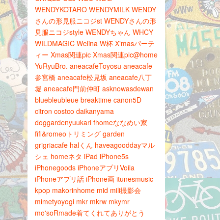
WENDYKOTARO
WENDYMILK
WENDY
さんの形見服ニコジst
WENDYさんの形
見服ニコジstyle
WENDYちゃん
WHCY
WILDMAGIC
Welina
W杯
X'masパーテ
ィー
Xmas関連pic
Xmas関連pic@home
YuRyuBro.
aneacafeToyosu
aneacafe
参宮橋
aneacafe松見坂
aneacafe八丁
堀
aneacafe門前仲町
asknowasdewan
bluebleubleue
breaktime
canon5D
citron
costco
daikanyama
doggardenyuukari
fhomeななめい家
fifi&romeoトリミング
garden
grigriacafe
halくん
haveagooddayマル
シェ
homeネタ
iPad
iPhone5s
iPhonegoods
iPhoneアプリVoila
iPhoneアプリ話
iPhone画
itunesmusic
kpop
makorinhome
mid
mili撮影会
mimetyoyogi
mkr
mkrw
mkymr
mo'soRmade着てくれてありがとう