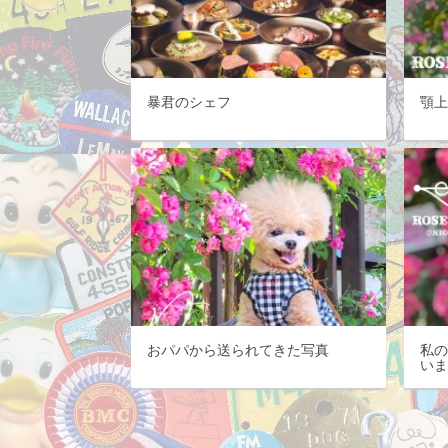
暴君のシェフ
顎
おパパから送られてきた写真
私
い