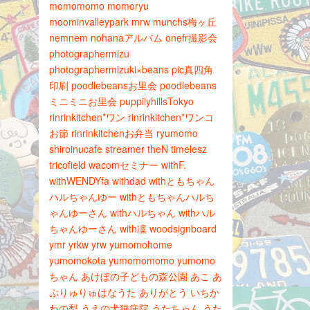
momomomo
momoryu
moominvalleypark
mrw
munchs梅ヶ丘
nemnem
nohanaアルバム
onefr撮影会
photographermizu
photographermizuki×beans
pic真四角
印刷
poodlebeansお里会
poodlebeans
ミニミニお里会
puppilyhillsTokyo
rinrinkitchen*ワン
rinrinkitchen*ワンコ
お節
rinrinkitchenお弁当
ryumomo
shiroinucafe
streamer
theN
timelesz
tricofield
wacomセミナー
withF.
withWENDYfa
withdad
withともちゃん
ハルちゃんゆー
withともちゃんハルち
ゃんゆーさん
withハルちゃん
withハル
ちゃんゆーさん
with凜
woodsignboard
ymr
yrkw
yrw
yumomohome
yumomokota
yumomomomo
yumomo
ちゃん
あけぼの子どもの森公園
あこ
あ
ぷりゅりゅはなうた
ありがとう
いちか
わの梨
うえの犬猫病院
うたちゃん
うた