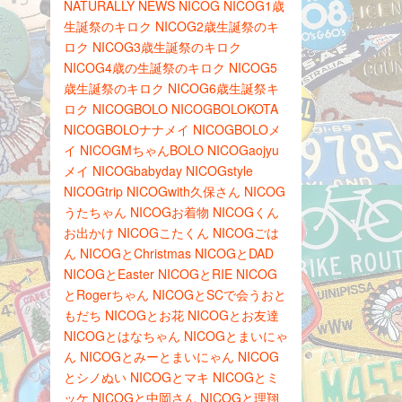
NATURALLY
NEWS
NICOG
NICOG1歳
生誕祭のキロク
NICOG2歳生誕祭のキ
ロク
NICOG3歳生誕祭のキロク
NICOG4歳の生誕祭のキロク
NICOG5
歳生誕祭のキロク
NICOG6歳生誕祭キ
ロク
NICOGBOLO
NICOGBOLOKOTA
NICOGBOLOナナメイ
NICOGBOLOメ
イ
NICOGMちゃんBOLO
NICOGaojyu
メイ
NICOGbabyday
NICOGstyle
NICOGtrip
NICOGwith久保さん
NICOG
うたちゃん
NICOGお着物
NICOGくん
お出かけ
NICOGこたくん
NICOGごは
ん
NICOGとChristmas
NICOGとDAD
NICOGとEaster
NICOGとRIE
NICOG
とRogerちゃん
NICOGとSCで会うおと
もだち
NICOGとお花
NICOGとお友達
NICOGとはなちゃん
NICOGとまいにゃ
ん
NICOGとみーとまいにゃん
NICOG
とシノぬい
NICOGとマキ
NICOGとミ
ッケ
NICOGと中岡さん
NICOGと理翔