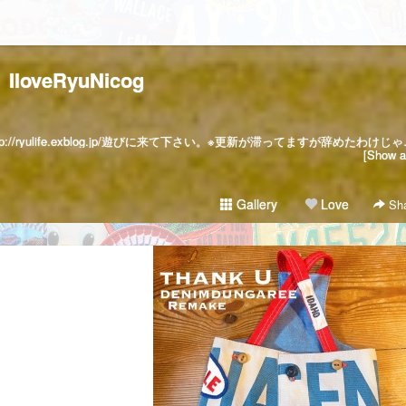
IloveRyuNicog
メインBlogは・・・「IloveRyu」http://ryulife.exblog.jp/遊びに来て下さい。※更新が滞ってますが辞めたわけじゃないので
[Show al
Gallery
Love
Sha