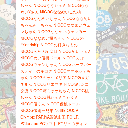
ちゃん
NICOGななちゃん
NICOGなな
めいYさん
NICOGななめいこた桃
NICOGななめいちゃん
NICOGななめい
ちゃんみーちゃん
NICOGななめいウェ
ンちゃん
NICOGななめいウェンみー
NICOGななめい桃ちゃん
NICOGの
Friendship
NICOGの好きなもの
NICOGへそ天記念日
NICOGめいちゃん
NICOGめい優桃ドール
NICOGんぽ
NICOGウェンちゃん
NICOGハーフバー
スディーのキロク
NICOGママボッテち
ゃん
NICOGミッケメリア
NICOGメガ
ネまん
NICOGリエマキ
NICOGワンコ
交流
NICOG姉ミッケちゃん
NICOG桃
ちゃん
NICOG桃ちゃんこたくん
NICOG優くん
NICOG優桃ドール
NICOG優龍三兄弟
Netflix
OUCA
Olympic
PARIYA溜池山王
PCILR
PCtunabe
PCソフト
PCリュウティン