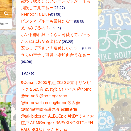
変わり映えしないシーンですが…まぁ
我慢して見てねー
(08.07)
Nemophila Blue
(08.06)
ピンクとプルーも最強だなー
(08.06)
hare
見つめてるの？
(08.06)
ホント離れ難いくらい可愛くて…行っ
た人にはわかるよね？
(08.06)
安心して下さい！通路にいます！
(08.06)
うちの王子は可愛い場所似合うなぁー
(08.06)
TAGS
&Conan.
2005年組
2020東京オリンピ
ック
2525会
25style
31アイス
@home
@homeN
@homegarden
@homewelcome
@home飲み会
@home掃除洗濯ネタ
@littlerie
@takibidesigh
ALBUSpic
ANDYくんinお
江戸
ARMSburger
BABYKINGKITCHEN
BAD.
BOLOちゃん
Blythe