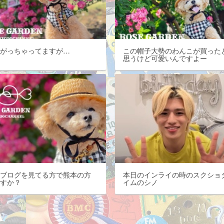
上がっちゃってますが…
この帽子大勢のわんこが買った
思うけど可愛いんですよー
のブログを見てる方で熊本の方
本日のインライの時のスクショ
ますか？
イムのシノ