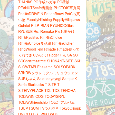
THANKS
PC作成ハガキ
PC壁紙
PEANUTScafe青葉台
PHOTOIS写真展
PacificDRIVEIN
PandeBouvi
PetCity買
い物
PuppilyHillsblog
PuppilyHillspaws
Quintet
R.I.P.
RIAN
RYUNICOGbro
RYUSUB
Re.
Remake
Rieお出かけ
Rin&RyuBro.
RinRinChoice
RinRinChoice食品編
RinRinkitchen
RingWoodField
Rmade
Rmade使って
くれてありがとう!
Rogerくん
SA
SC
SCChristmastree
SHONANT-SITE
SKH
SLOWTABLEnakame
SOLSOPARK
SRKRWソラレミクルミリュウウェン
SUBちゃん
Salondeyoyogi
SampleK'
Seria
Starbucks
T-SITE
T-
SITEIVYPLACE
TDL
TDS
TENOHA
TODAYSNICOG
TODAYSRYU
TODAYSfriendship
TOLOTアルバム
TSUMTSUM
TVつぶやき
TokyoOlimpic
UNIQLO
USJ
WBC
WDG