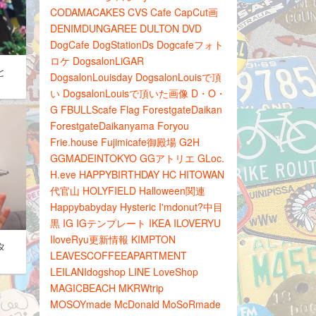
CODAMACAKES
CVS
Cafe
CapCut画
DENIMDUNGAREE
DULTON
DVD
DogCafe
DogStationDs
Dogcafeフォト
ロケ
DogsalonLiGAR
と
DogsalonLouisday
DogsalonLouisで頂
い
DogsalonLouisで頂いた画像
D・O・
G
FBULLScafe
Flag
ForestgateDaikan
ForestgateDaikanyama
Foryou
Frie.house
Fujimicafe御殿場
G2H
GGMADEINTOKYO
GGアトリエ
GLoc.
H.eve
HAPPYBIRTHDAY
HC
HITOWAN
代官山
HOLYFIELD
Halloween関連
Happybabyday
Hysteric
I'mdonut?中目
黒
IG
IGテンプレート
IKEA
ILOVERYU
IloveRyu更新情報
KIMPTON
タ
LEAVESCOFFEEAPARTMENT
LEILANIdogshop
LINE
LoveShop
MAGICBEACH
MKRWtrip
MOSOYmade
McDonald
MoSoRmade