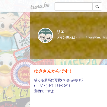
tuna.be
リエ
ゆきさんからです！
後ろも最高に可愛い( ◍•㉦•◍ )♡
( ・∀・) ｲｲﾈ！ｻｲｯｺｳﾀﾞﾈ！
宝物でーすよ！